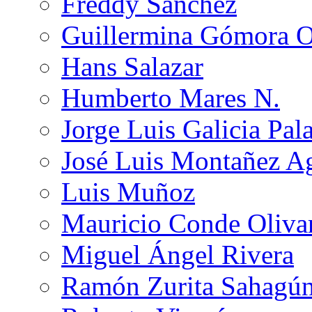
Freddy Sánchez
Guillermina Gómora 
Hans Salazar
Humberto Mares N.
Jorge Luis Galicia Pal
José Luis Montañez Ag
Luis Muñoz
Mauricio Conde Oliva
Miguel Ángel Rivera
Ramón Zurita Sahagú