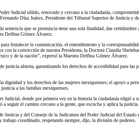
oder Judicial sólido, renovado y cercano a la ciudadanía, comprometid
ernando Díaz Juárez, Presidente del Tribunal Superior de Justicia y de
cada sentencia que se pronuncia tiene una sola finalidad, dar certidumbr
stra Delfina Gómez Álvarez.
a fortalecer la comunicación, el entendimiento y la corresponsabilidad 
s con la convicción de nuestra Presidenta, la Doctora Claudia Sheinba
México y de la nación”, expresó la Maestra Delfina Gómez Álvarez.
e justicia abierta, garantizando los derechos de accesibilidad para las 
a dignidad y los derechos de las mujeres mexiquenses; el apoyo a person
justicia a las familias mexiquenses.
dicial, donde por primera vez en la historia la ciudadanía eligió a sus
 a seguir el camino cercano a la gente, que escucha y aplica la justicia.
de Justicia y del Consejo de la Judicatura del Poder Judicial del Esta
 trabajo coordinado, respetando siempre, dijo, la división de poderes.