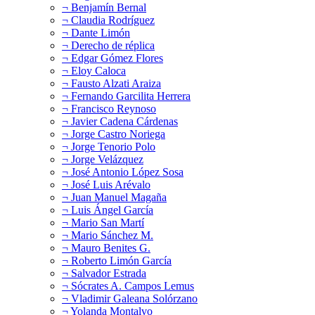
¬ Benjamín Bernal
¬ Claudia Rodríguez
¬ Dante Limón
¬ Derecho de réplica
¬ Edgar Gómez Flores
¬ Eloy Caloca
¬ Fausto Alzati Araiza
¬ Fernando Garcilita Herrera
¬ Francisco Reynoso
¬ Javier Cadena Cárdenas
¬ Jorge Castro Noriega
¬ Jorge Tenorio Polo
¬ Jorge Velázquez
¬ José Antonio López Sosa
¬ José Luis Arévalo
¬ Juan Manuel Magaña
¬ Luis Ángel García
¬ Mario San Martí
¬ Mario Sánchez M.
¬ Mauro Benites G.
¬ Roberto Limón García
¬ Salvador Estrada
¬ Sócrates A. Campos Lemus
¬ Vladimir Galeana Solórzano
¬ Yolanda Montalvo