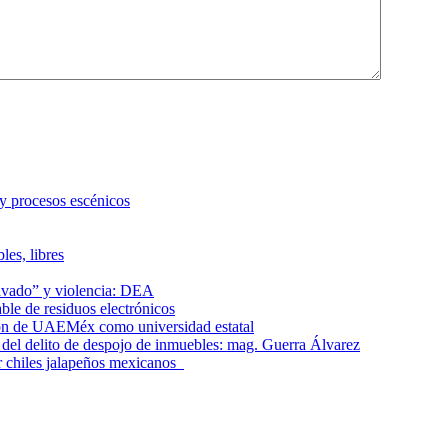
 y procesos escénicos
les, libres
lavado” y violencia: DEA
le de residuos electrónicos
ción de UAEMéx como universidad estatal
el delito de despojo de inmuebles: mag. Guerra Álvarez
r chiles jalapeños mexicanos