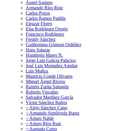
Ángel Soriano
Armando Ríos Ruiz
Carlos Pozos
Carlos Ramos Padilla
Eleazar Flores
Elsa Rodríguez Osorio
Francisco Rodríguez
Freddy Sánchez
Guillermina Gómora Ordóñez
Hans Salazar
Humberto Mares N.
Jorge Luis Galicia Palacios
José Luis Montañez Aguilar
Luis Muñoz
Mauricio Conde Olivares
Miguel Ángel Rivera
Ramón Zurita Sahagún
Roberto Vizcaíno
Salvador Martínez García
Víctor Sánchez Baños
¬ Alejo Sánchez Cano
¬ Armando Sepúlveda Ibarra
¬ Arturo Nahle
¬ Arturo Ríos Ruiz
¬ Augusto Corro