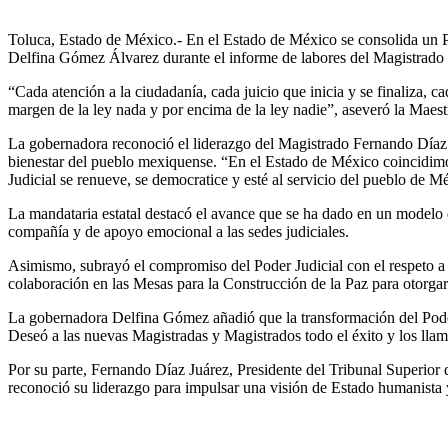
Toluca, Estado de México.- En el Estado de México se consolida un P
Delfina Gómez Álvarez durante el informe de labores del Magistrado F
“Cada atención a la ciudadanía, cada juicio que inicia y se finaliza, 
margen de la ley nada y por encima de la ley nadie”, aseveró la Mae
La gobernadora reconoció el liderazgo del Magistrado Fernando Díaz par
bienestar del pueblo mexiquense. “En el Estado de México coincidimo
Judicial se renueve, se democratice y esté al servicio del pueblo de 
La mandataria estatal destacó el avance que se ha dado en un modelo d
compañía y de apoyo emocional a las sedes judiciales.
Asimismo, subrayó el compromiso del Poder Judicial con el respeto a l
colaboración en las Mesas para la Construcción de la Paz para otorgar 
La gobernadora Delfina Gómez añadió que la transformación del Poder Ju
Deseó a las nuevas Magistradas y Magistrados todo el éxito y los llamó
Por su parte, Fernando Díaz Juárez, Presidente del Tribunal Superior 
reconoció su liderazgo para impulsar una visión de Estado humanista y