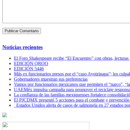
Noticias recientes
El Foro Shakespeare recibe “El Encuentro” con obras, lecturas
EDICIÓN QROO
EDICIÓN 5446
Más ex funcionarios presos por el “caso Ayotzinapa”; los culpab
Gobernadores muestran sus preferencias
Vamos por funcionarios mexicanos que permiten el “narco”, “
UAEMéx impulsa campaña para promover el reciclaje responsab
La confianza de las familias mexiquenses fortalece consolida
El PJCDMX presentó 5 acciones para el combate y prevención d
Estados Unidos alerta de casos de salmonela en 27 estados po