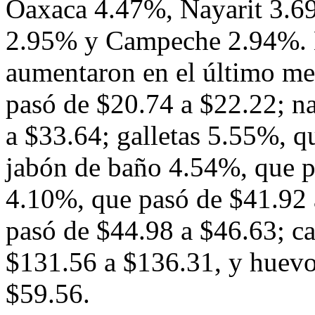
Oaxaca 4.47%, Nayarit 3.6
2.95% y Campeche 2.94%. L
aumentaron en el último m
pasó de $20.74 a $22.22; n
a $33.64; galletas 5.55%, q
jabón de baño 4.54%, que 
4.10%, que pasó de $41.92
pasó de $44.98 a $46.63; ca
$131.56 a $136.31, y huevo
$59.56.