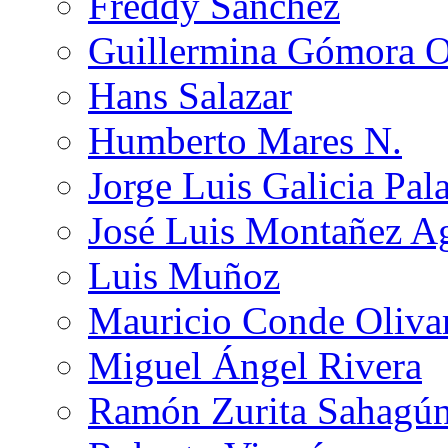
Freddy Sánchez
Guillermina Gómora 
Hans Salazar
Humberto Mares N.
Jorge Luis Galicia Pal
José Luis Montañez Ag
Luis Muñoz
Mauricio Conde Oliva
Miguel Ángel Rivera
Ramón Zurita Sahagú