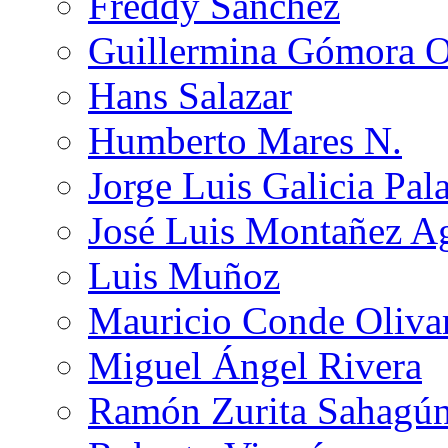
Freddy Sánchez
Guillermina Gómora 
Hans Salazar
Humberto Mares N.
Jorge Luis Galicia Pal
José Luis Montañez Ag
Luis Muñoz
Mauricio Conde Oliva
Miguel Ángel Rivera
Ramón Zurita Sahagú