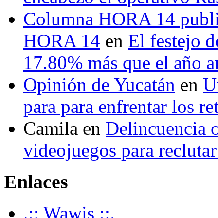
Columna HORA 14 public
HORA 14
en
El festejo 
17.80% más que el año 
Opinión de Yucatán
en
U
para para enfrentar los re
Camila
en
Delincuencia o
videojuegos para recluta
Enlaces
.:: Wawis ::.