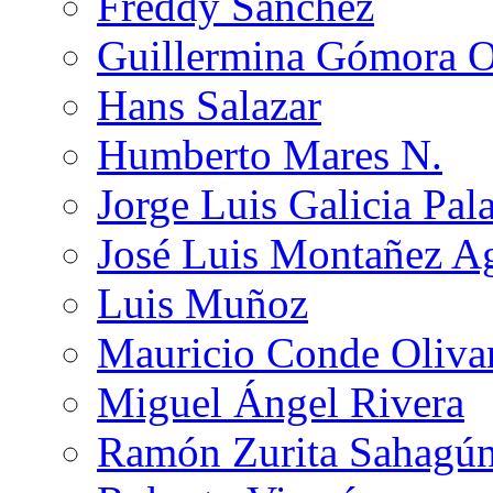
Freddy Sánchez
Guillermina Gómora 
Hans Salazar
Humberto Mares N.
Jorge Luis Galicia Pal
José Luis Montañez Ag
Luis Muñoz
Mauricio Conde Oliva
Miguel Ángel Rivera
Ramón Zurita Sahagú