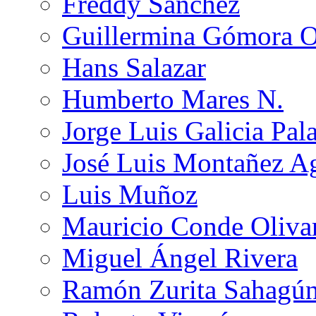
Freddy Sánchez
Guillermina Gómora 
Hans Salazar
Humberto Mares N.
Jorge Luis Galicia Pal
José Luis Montañez Ag
Luis Muñoz
Mauricio Conde Oliva
Miguel Ángel Rivera
Ramón Zurita Sahagú