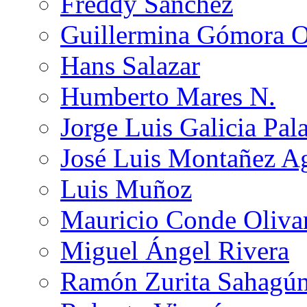
Freddy Sánchez
Guillermina Gómora 
Hans Salazar
Humberto Mares N.
Jorge Luis Galicia Pal
José Luis Montañez Ag
Luis Muñoz
Mauricio Conde Oliva
Miguel Ángel Rivera
Ramón Zurita Sahagú