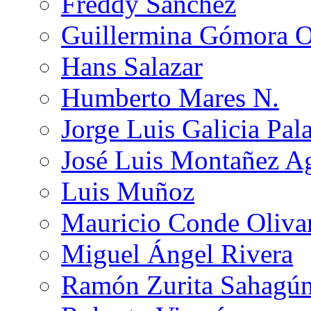
Freddy Sánchez
Guillermina Gómora 
Hans Salazar
Humberto Mares N.
Jorge Luis Galicia Pal
José Luis Montañez Ag
Luis Muñoz
Mauricio Conde Oliva
Miguel Ángel Rivera
Ramón Zurita Sahagú