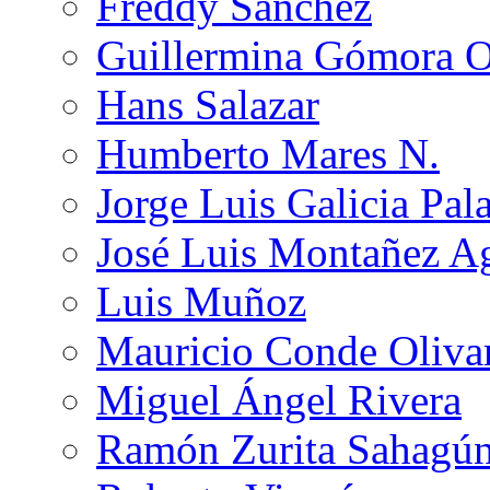
Freddy Sánchez
Guillermina Gómora 
Hans Salazar
Humberto Mares N.
Jorge Luis Galicia Pal
José Luis Montañez Ag
Luis Muñoz
Mauricio Conde Oliva
Miguel Ángel Rivera
Ramón Zurita Sahagú