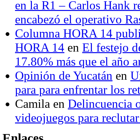
en la R1 – Carlos Hank r
encabezó el operativo Ras
Columna HORA 14 public
HORA 14
en
El festejo 
17.80% más que el año 
Opinión de Yucatán
en
U
para para enfrentar los re
Camila
en
Delincuencia o
videojuegos para recluta
Enlaces