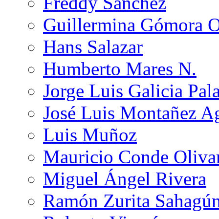
Freddy Sánchez
Guillermina Gómora 
Hans Salazar
Humberto Mares N.
Jorge Luis Galicia Pal
José Luis Montañez Ag
Luis Muñoz
Mauricio Conde Oliva
Miguel Ángel Rivera
Ramón Zurita Sahagú