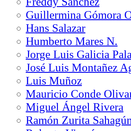
Freddy Sánchez
Guillermina Gómora 
Hans Salazar
Humberto Mares N.
Jorge Luis Galicia Pal
José Luis Montañez Ag
Luis Muñoz
Mauricio Conde Oliva
Miguel Ángel Rivera
Ramón Zurita Sahagú