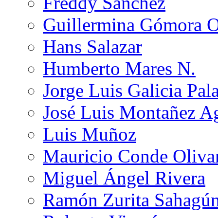
Freddy Sánchez
Guillermina Gómora 
Hans Salazar
Humberto Mares N.
Jorge Luis Galicia Pal
José Luis Montañez Ag
Luis Muñoz
Mauricio Conde Oliva
Miguel Ángel Rivera
Ramón Zurita Sahagú