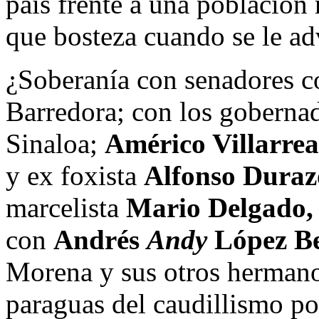
país frente a una població
que bosteza cuando se le ad
¿Soberanía con senadores
Barredora; con los goberna
Sinaloa;
Américo Villarrea
y ex foxista
Alfonso Duraz
marcelista
Mario Delgado,
con
Andrés
Andy
López Be
Morena y sus otros hermano
paraguas del caudillismo po