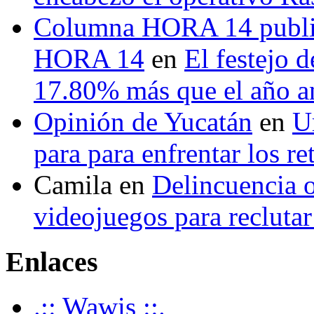
Columna HORA 14 public
HORA 14
en
El festejo 
17.80% más que el año 
Opinión de Yucatán
en
U
para para enfrentar los re
Camila
en
Delincuencia o
videojuegos para recluta
Enlaces
.:: Wawis ::.