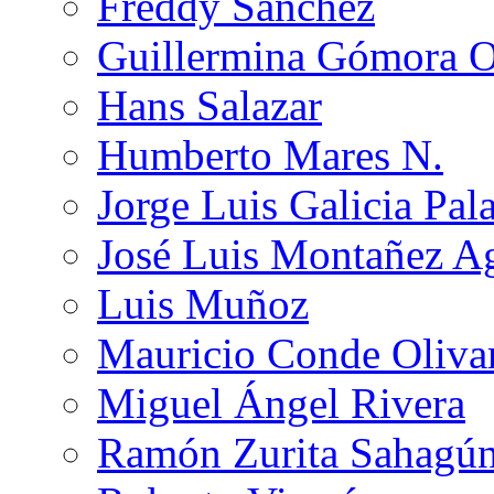
Freddy Sánchez
Guillermina Gómora 
Hans Salazar
Humberto Mares N.
Jorge Luis Galicia Pal
José Luis Montañez Ag
Luis Muñoz
Mauricio Conde Oliva
Miguel Ángel Rivera
Ramón Zurita Sahagú