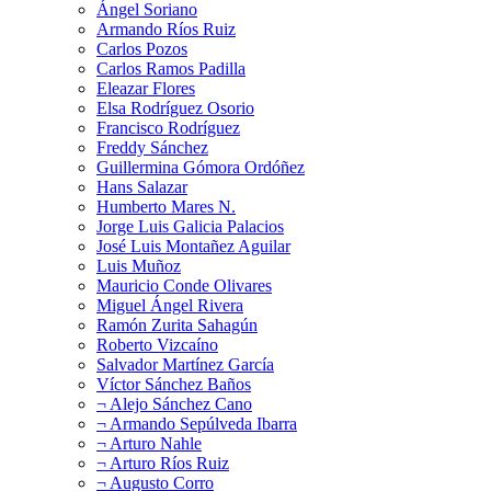
Ángel Soriano
Armando Ríos Ruiz
Carlos Pozos
Carlos Ramos Padilla
Eleazar Flores
Elsa Rodríguez Osorio
Francisco Rodríguez
Freddy Sánchez
Guillermina Gómora Ordóñez
Hans Salazar
Humberto Mares N.
Jorge Luis Galicia Palacios
José Luis Montañez Aguilar
Luis Muñoz
Mauricio Conde Olivares
Miguel Ángel Rivera
Ramón Zurita Sahagún
Roberto Vizcaíno
Salvador Martínez García
Víctor Sánchez Baños
¬ Alejo Sánchez Cano
¬ Armando Sepúlveda Ibarra
¬ Arturo Nahle
¬ Arturo Ríos Ruiz
¬ Augusto Corro