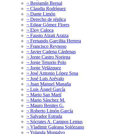
¬ Benjamín Bernal
¬ Claudia Rodríguez
¬ Dante Limón
¬ Derecho de réplica
¬ Edgar Gómez Flores
¬ Eloy Caloca
¬ Fausto Alzati Araiza
¬ Fernando Garcilita Herrera
¬ Francisco Reynoso
¬ Javier Cadena Cárdenas
¬ Jorge Castro Noriega
¬ Jorge Tenorio Polo
¬ Jorge Velázquez
¬ José Antonio López Sosa
¬ José Luis Arévalo
¬ Juan Manuel Magaña
¬ Luis Ángel García
¬ Mario San Martí
¬ Mario Sánchez M.
¬ Mauro Benites G.
¬ Roberto Limón García
¬ Salvador Estrada
¬ Sócrates A. Campos Lemus
¬ Vladimir Galeana Solórzano
¬ Yolanda Montalvo