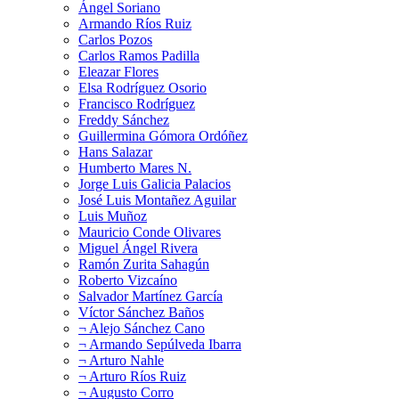
Ángel Soriano
Armando Ríos Ruiz
Carlos Pozos
Carlos Ramos Padilla
Eleazar Flores
Elsa Rodríguez Osorio
Francisco Rodríguez
Freddy Sánchez
Guillermina Gómora Ordóñez
Hans Salazar
Humberto Mares N.
Jorge Luis Galicia Palacios
José Luis Montañez Aguilar
Luis Muñoz
Mauricio Conde Olivares
Miguel Ángel Rivera
Ramón Zurita Sahagún
Roberto Vizcaíno
Salvador Martínez García
Víctor Sánchez Baños
¬ Alejo Sánchez Cano
¬ Armando Sepúlveda Ibarra
¬ Arturo Nahle
¬ Arturo Ríos Ruiz
¬ Augusto Corro