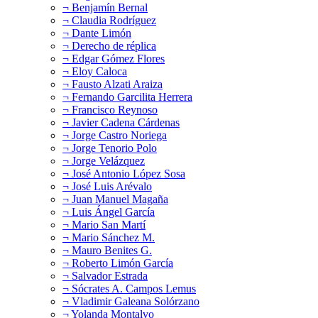
¬ Benjamín Bernal
¬ Claudia Rodríguez
¬ Dante Limón
¬ Derecho de réplica
¬ Edgar Gómez Flores
¬ Eloy Caloca
¬ Fausto Alzati Araiza
¬ Fernando Garcilita Herrera
¬ Francisco Reynoso
¬ Javier Cadena Cárdenas
¬ Jorge Castro Noriega
¬ Jorge Tenorio Polo
¬ Jorge Velázquez
¬ José Antonio López Sosa
¬ José Luis Arévalo
¬ Juan Manuel Magaña
¬ Luis Ángel García
¬ Mario San Martí
¬ Mario Sánchez M.
¬ Mauro Benites G.
¬ Roberto Limón García
¬ Salvador Estrada
¬ Sócrates A. Campos Lemus
¬ Vladimir Galeana Solórzano
¬ Yolanda Montalvo