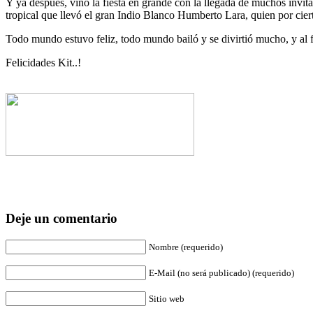
Y ya después, vino la fiesta en grande con la llegada de muchos invi
tropical que llevó el gran Indio Blanco Humberto Lara, quien por ciert
Todo mundo estuvo feliz, todo mundo bailó y se divirtió mucho, y al fin
Felicidades Kit..!
Deje un comentario
Nombre (requerido)
E-Mail (no será publicado) (requerido)
Sitio web