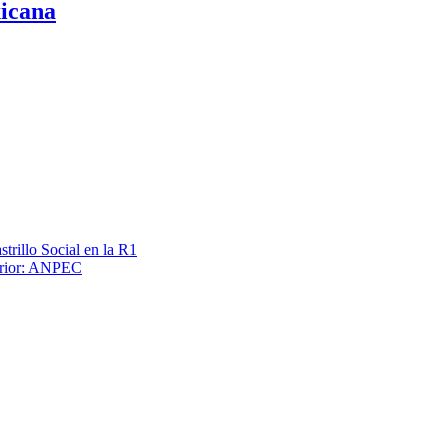
xicana
trillo Social en la R1
terior: ANPEC