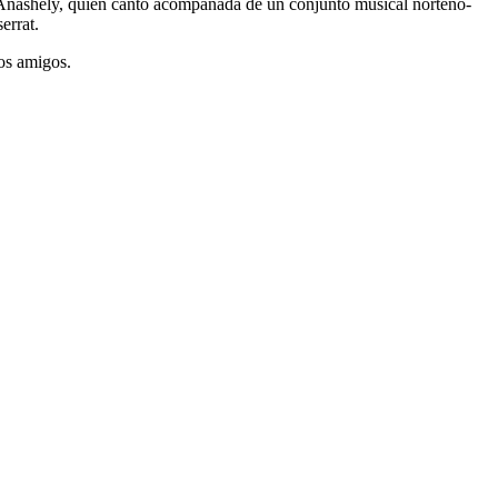
a Anashely, quien cantó acompañada de un conjunto musical norteño-
errat.
los amigos.