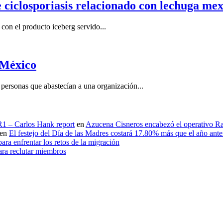
e ciclosporiasis relacionado con lechuga me
on el producto iceberg servido...
 México
ersonas que abastecían a una organización...
 R1 – Carlos Hank report
en
Azucena Cisneros encabezó el operativo Ras
en
El festejo del Día de las Madres costará 17.80% más que el año an
ara enfrentar los retos de la migración
ara reclutar miembros