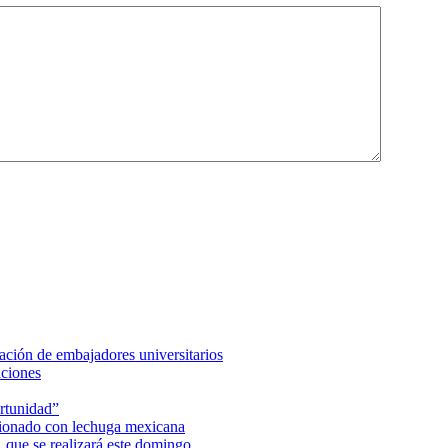
ción de embajadores universitarios
aciones
rtunidad”
acionado con lechuga mexicana
 que se realizará este domingo