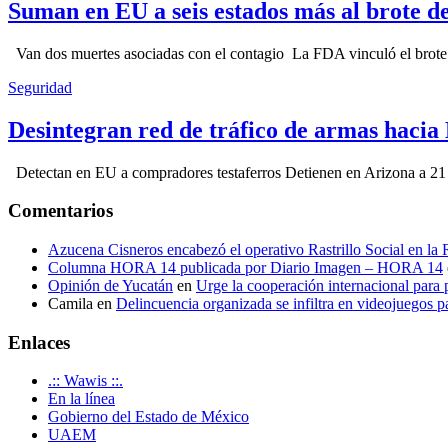
Suman en EU a seis estados más al brote d
Van dos muertes asociadas con el contagio La FDA vinculó el brote c
Seguridad
Desintegran red de tráfico de armas hacia
Detectan en EU a compradores testaferros Detienen en Arizona a 21 p
Comentarios
Azucena Cisneros encabezó el operativo Rastrillo Social en la
Columna HORA 14 publicada por Diario Imagen – HORA 14
Opinión de Yucatán
en
Urge la cooperación internacional para p
Camila
en
Delincuencia organizada se infiltra en videojuegos p
Enlaces
.:: Wawis ::.
En la línea
Gobierno del Estado de México
UAEM