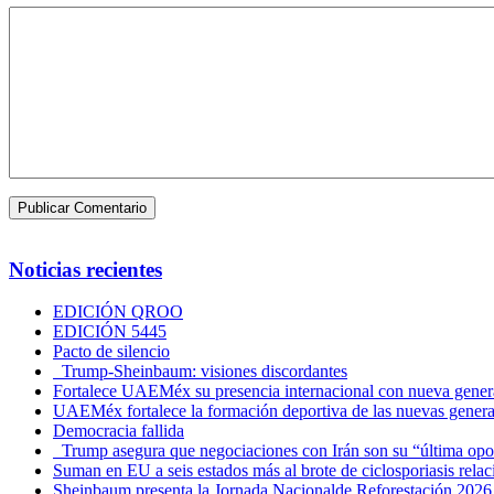
Noticias recientes
EDICIÓN QROO
EDICIÓN 5445
Pacto de silencio
Trump-Sheinbaum: visiones discordantes
Fortalece UAEMéx su presencia internacional con nueva genera
UAEMéx fortalece la formación deportiva de las nuevas gener
Democracia fallida
Trump asegura que negociaciones con Irán son su “última opo
Suman en EU a seis estados más al brote de ciclosporiasis rel
Sheinbaum presenta la Jornada Nacionalde Reforestación 2026,