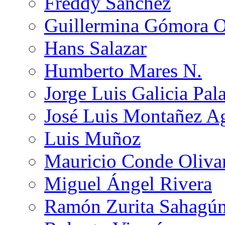
Freddy Sánchez
Guillermina Gómora 
Hans Salazar
Humberto Mares N.
Jorge Luis Galicia Pal
José Luis Montañez Ag
Luis Muñoz
Mauricio Conde Oliva
Miguel Ángel Rivera
Ramón Zurita Sahagú