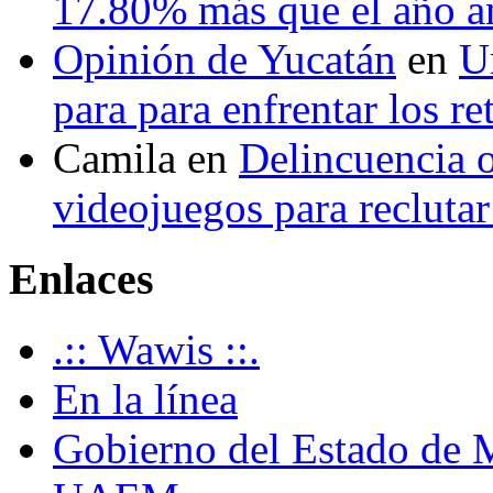
17.80% más que el año 
Opinión de Yucatán
en
U
para para enfrentar los re
Camila
en
Delincuencia o
videojuegos para recluta
Enlaces
.:: Wawis ::.
En la línea
Gobierno del Estado de 