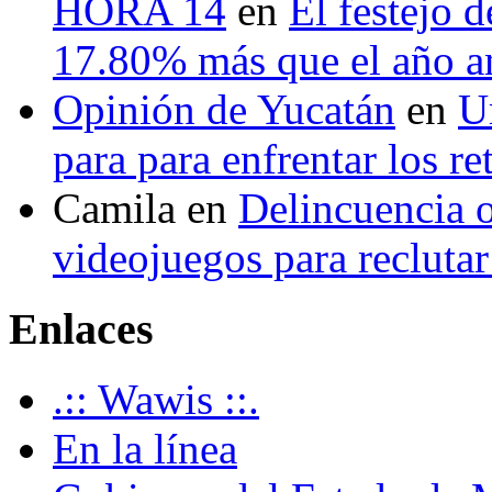
HORA 14
en
El festejo 
17.80% más que el año 
Opinión de Yucatán
en
U
para para enfrentar los re
Camila
en
Delincuencia o
videojuegos para recluta
Enlaces
.:: Wawis ::.
En la línea