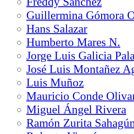
Freddy Sánchez
Guillermina Gómora 
Hans Salazar
Humberto Mares N.
Jorge Luis Galicia Pal
José Luis Montañez Ag
Luis Muñoz
Mauricio Conde Oliva
Miguel Ángel Rivera
Ramón Zurita Sahagú