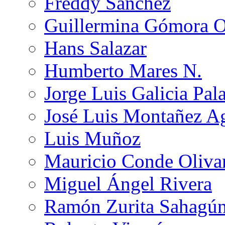
Freddy Sánchez
Guillermina Gómora 
Hans Salazar
Humberto Mares N.
Jorge Luis Galicia Pal
José Luis Montañez Ag
Luis Muñoz
Mauricio Conde Oliva
Miguel Ángel Rivera
Ramón Zurita Sahagú