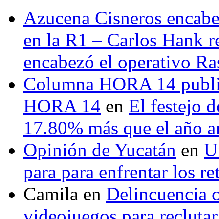
Azucena Cisneros encabez
en la R1 – Carlos Hank r
encabezó el operativo Ras
Columna HORA 14 public
HORA 14
en
El festejo 
17.80% más que el año 
Opinión de Yucatán
en
U
para para enfrentar los re
Camila
en
Delincuencia o
videojuegos para recluta