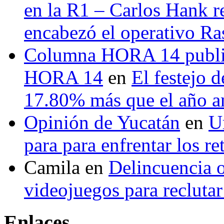
en la R1 – Carlos Hank r
encabezó el operativo Ras
Columna HORA 14 public
HORA 14
en
El festejo 
17.80% más que el año 
Opinión de Yucatán
en
U
para para enfrentar los re
Camila
en
Delincuencia o
videojuegos para recluta
Enlaces