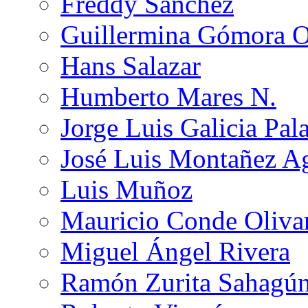
Freddy Sánchez
Guillermina Gómora 
Hans Salazar
Humberto Mares N.
Jorge Luis Galicia Pal
José Luis Montañez Ag
Luis Muñoz
Mauricio Conde Oliva
Miguel Ángel Rivera
Ramón Zurita Sahagú