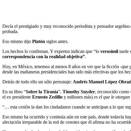
Decía el prestigiado y muy reconocido periodista y pensador argelino
probada.
Eso mismo dijo
Platón
siglos antes.
Los hechos lo confirman. Y expertos indican que “lo
verosímil
suele 
correspondencia con la realidad objetiva”
.
Hoy, en México, tenemos al menos 8 años en ver que la ficción -que par
desde las mañaneras presidenciales han sido más efectivas que los he
Detrás de todo ello un sólo personaje:
Andrés Manuel López Obrad
En su libro “
Sobre la Tiranía
”,
Timothy Snyder
, reconocido como 
el ex presidente
Ernesto Zedillo
y millones más)
es el que le otorgan
“… esta cesión la dan los ciudadanos cuando se anticipan a lo que sup
Eso mismo ha ocurrido y continúa aún en este país, donde todavía ha
afectación irreparable de la red de cenotes que él afirma no ha ocurri