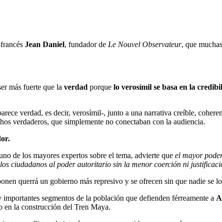
-francés
Jean Daniel
, fundador de
Le Nouvel Observateur
, que muchas 
ser más fuerte que la
verdad
porque
lo
verosímil
se basa en la credibi
ece verdad, es decir, verosímil-, junto a una narrativa creíble, cohere
chos verdaderos, que simplemente no conectaban con la audiencia.
or.
uno de los mayores expertos sobre el tema, advierte que
el mayor poder
 los ciudadanos al poder autoritario sin la menor coerción ni justificac
onen querrá un gobierno más represivo y se ofrecen sin que nadie se lo
y importantes segmentos de la población que defienden férreamente a
do en la construcción del Tren Maya.