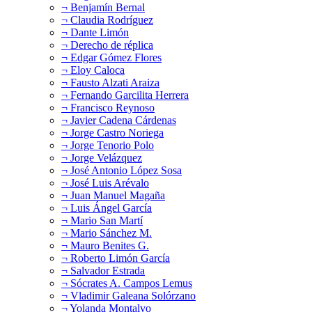
¬ Benjamín Bernal
¬ Claudia Rodríguez
¬ Dante Limón
¬ Derecho de réplica
¬ Edgar Gómez Flores
¬ Eloy Caloca
¬ Fausto Alzati Araiza
¬ Fernando Garcilita Herrera
¬ Francisco Reynoso
¬ Javier Cadena Cárdenas
¬ Jorge Castro Noriega
¬ Jorge Tenorio Polo
¬ Jorge Velázquez
¬ José Antonio López Sosa
¬ José Luis Arévalo
¬ Juan Manuel Magaña
¬ Luis Ángel García
¬ Mario San Martí
¬ Mario Sánchez M.
¬ Mauro Benites G.
¬ Roberto Limón García
¬ Salvador Estrada
¬ Sócrates A. Campos Lemus
¬ Vladimir Galeana Solórzano
¬ Yolanda Montalvo