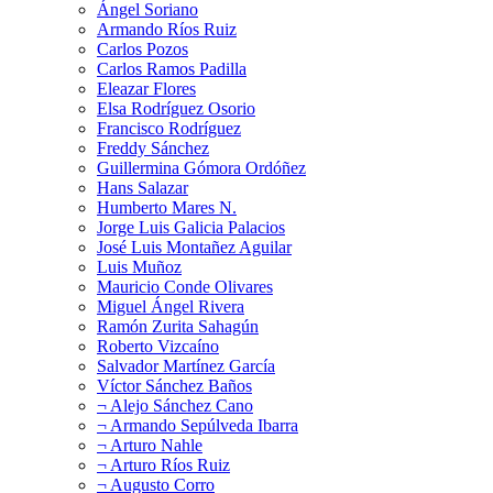
Ángel Soriano
Armando Ríos Ruiz
Carlos Pozos
Carlos Ramos Padilla
Eleazar Flores
Elsa Rodríguez Osorio
Francisco Rodríguez
Freddy Sánchez
Guillermina Gómora Ordóñez
Hans Salazar
Humberto Mares N.
Jorge Luis Galicia Palacios
José Luis Montañez Aguilar
Luis Muñoz
Mauricio Conde Olivares
Miguel Ángel Rivera
Ramón Zurita Sahagún
Roberto Vizcaíno
Salvador Martínez García
Víctor Sánchez Baños
¬ Alejo Sánchez Cano
¬ Armando Sepúlveda Ibarra
¬ Arturo Nahle
¬ Arturo Ríos Ruiz
¬ Augusto Corro