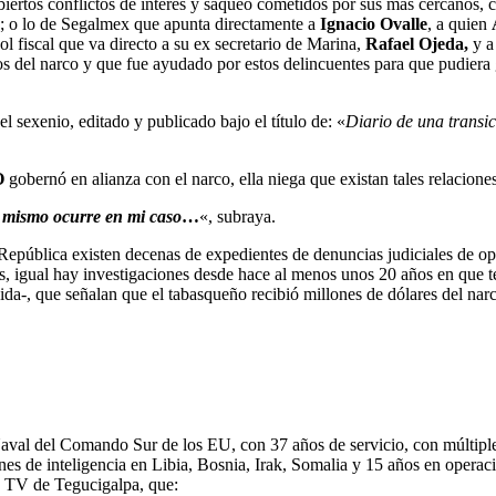
biertos conflictos de interés y saqueo cometidos por sus más cercanos,
; o lo de Segalmex que apunta directamente a
Ignacio Ovalle
, a quien
ol fiscal que va directo a su ex secretario de Marina,
Rafael Ojeda,
y a
pos del narco y que fue ayudado por estos delincuentes para que pudier
el sexenio, editado y publicado bajo el título de: «
Diario de una transic
O
gobernó en alianza con el narco, ella niega que existan tales relacione
 mismo ocurre en mi caso
…
«, subraya.
 República existen decenas de expedientes de denuncias judiciales de opo
, igual hay investigaciones desde hace al menos unos 20 años en que tes
ida-, que señalan que el tabasqueño recibió millones de dólares del nar
Naval del Comando Sur de los EU, con 37 años de servicio, con múltipl
iones de inteligencia en Libia, Bosnia, Irak, Somalia y 15 años en oper
la TV de Tegucigalpa, que: