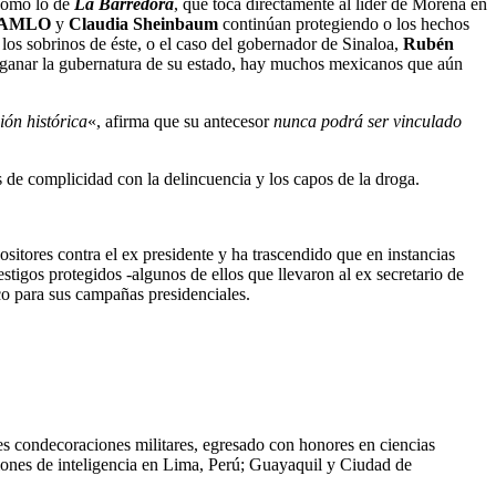
 como lo de
La Barredora
, que toca directamente al líder de Morena en
AMLO
y
Claudia Sheinbaum
continúan protegiendo o los hechos
 los sobrinos de éste, o el caso del gobernador de Sinaloa,
Rubén
a ganar la gubernatura de su estado, hay muchos mexicanos que aún
ión histórica
«, afirma que su antecesor
nunca podrá ser vinculado
s de complicidad con la delincuencia y los capos de la droga.
sitores contra el ex presidente y ha trascendido que en instancias
tigos protegidos -algunos de ellos que llevaron al ex secretario de
co para sus campañas presidenciales.
es condecoraciones militares, egresado con honores en ciencias
aciones de inteligencia en Lima, Perú; Guayaquil y Ciudad de