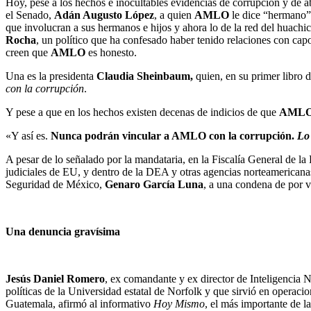
Hoy, pese a los hechos e inocultables evidencias de corrupción y de a
el Senado,
Adán Augusto López
, a quien
AMLO
le dice “hermano”
que involucran a sus hermanos e hijos y ahora lo de la red del huachic
Rocha
, un político que ha confesado haber tenido relaciones con ca
creen que
AMLO
es honesto.
Una es la presidenta
Claudia Sheinbaum,
quien, en su primer libro d
con la corrupción
.
Y pese a que en los hechos existen decenas de indicios de que
AML
«Y así es.
Nunca podrán vincular a AMLO con la corrupción.
Lo
A pesar de lo señalado por la mandataria, en la Fiscalía General de la
judiciales de EU, y dentro de la DEA y otras agencias norteamericanas
Seguridad de México,
Genaro García Luna
, a una condena de por v
Una denuncia gravísima
Jesús Daniel Romero
, ex comandante y ex director de Inteligencia 
políticas de la Universidad estatal de Norfolk y que sirvió en operac
Guatemala, afirmó al informativo
Hoy Mismo
, el más importante de 