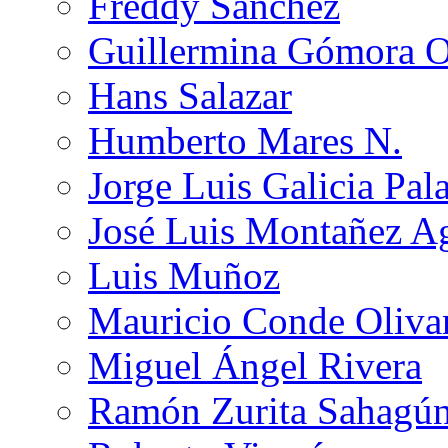
Freddy Sánchez
Guillermina Gómora 
Hans Salazar
Humberto Mares N.
Jorge Luis Galicia Pal
José Luis Montañez Ag
Luis Muñoz
Mauricio Conde Oliva
Miguel Ángel Rivera
Ramón Zurita Sahagú