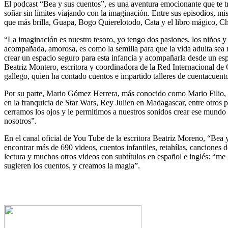
El podcast “Bea y sus cuentos”, es una aventura emocionante que te tra
soñar sin límites viajando con la imaginación. Entre sus episodios, mi
que más brilla, Guapa, Bogo Quierelotodo, Cata y el libro mágico, 
“La imaginación es nuestro tesoro, yo tengo dos pasiones, los niños y
acompañada, amorosa, es como la semilla para que la vida adulta sea 
crear un espacio seguro para esta infancia y acompañarla desde un esp
Beatriz Montero, escritora y coordinadora de la Red Internacional de C
gallego, quien ha contado cuentos e impartido talleres de cuentacuento
Por su parte, Mario Gómez Herrera, más conocido como Mario Filio, 
en la franquicia de Star Wars,​ Rey Julien en Madagascar, entre otros
cerramos los ojos y le permitimos a nuestros sonidos crear ese mundo h
nosotros”.
En el canal oficial de You Tube de la escritora Beatriz Moreno, “Bea 
encontrar más de 690 videos, cuentos infantiles, retahílas, canciones 
lectura y muchos otros videos con subtítulos en español e inglés: “me 
sugieren los cuentos, y creamos la magia”.