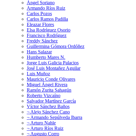
Ángel Soriano
Armando Ríos Ruiz
Carlos Pozos
Carlos Ramos Padilla
Eleazar Flores
Elsa Rodríguez Osorio
Francisco Rodríguez
Freddy Sánchez
Guillermina Gómora Ordóñez
Hans Salazar
Humberto Mares N.
Jorge Luis Galicia Palacios
José Luis Montañez Aguilar
Luis Muñoz
Mauricio Conde Olivares
Miguel Ángel Rivera
Ramón Zurita Sahagún
Roberto Vizcaíno
Salvador Martínez García
Víctor Sánchez Baños
¬ Alejo Sánchez Cano
¬ Armando Sepúlveda Ibarra
¬ Arturo Nahle
¬ Arturo Ríos Ruiz
¬ Augusto Corro