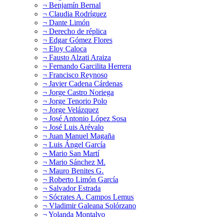
¬ Benjamín Bernal
¬ Claudia Rodríguez
¬ Dante Limón
¬ Derecho de réplica
¬ Edgar Gómez Flores
¬ Eloy Caloca
¬ Fausto Alzati Araiza
¬ Fernando Garcilita Herrera
¬ Francisco Reynoso
¬ Javier Cadena Cárdenas
¬ Jorge Castro Noriega
¬ Jorge Tenorio Polo
¬ Jorge Velázquez
¬ José Antonio López Sosa
¬ José Luis Arévalo
¬ Juan Manuel Magaña
¬ Luis Ángel García
¬ Mario San Martí
¬ Mario Sánchez M.
¬ Mauro Benites G.
¬ Roberto Limón García
¬ Salvador Estrada
¬ Sócrates A. Campos Lemus
¬ Vladimir Galeana Solórzano
¬ Yolanda Montalvo