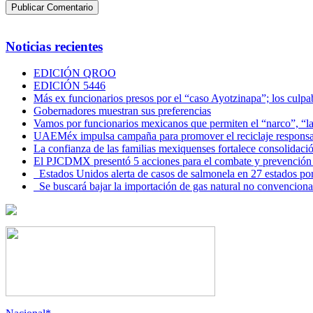
Noticias recientes
EDICIÓN QROO
EDICIÓN 5446
Más ex funcionarios presos por el “caso Ayotzinapa”; los culpab
Gobernadores muestran sus preferencias
Vamos por funcionarios mexicanos que permiten el “narco”, “
UAEMéx impulsa campaña para promover el reciclaje responsab
La confianza de las familias mexiquenses fortalece consolida
El PJCDMX presentó 5 acciones para el combate y prevención d
Estados Unidos alerta de casos de salmonela en 27 estados po
Se buscará bajar la importación de gas natural no convenciona