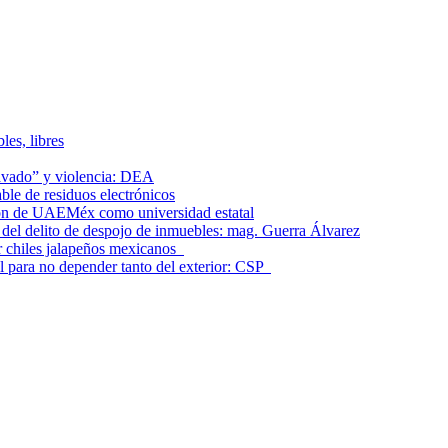
les, libres
lavado” y violencia: DEA
le de residuos electrónicos
ción de UAEMéx como universidad estatal
el delito de despojo de inmuebles: mag. Guerra Álvarez
r chiles jalapeños mexicanos
l para no depender tanto del exterior: CSP