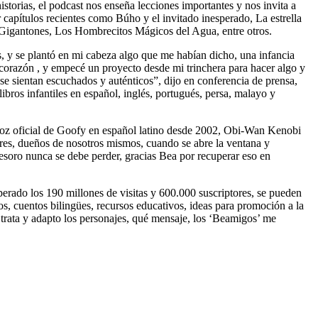
storias, el podcast nos enseña lecciones importantes y nos invita a
 capítulos recientes como Búho y el invitado inesperado, La estrella
Gigantones, Los Hombrecitos Mágicos del Agua, entre otros.
s, y se plantó en mi cabeza algo que me habían dicho, una infancia
corazón , y empecé un proyecto desde mi trinchera para hacer algo y
se sientan escuchados y auténticos”, dijo en conferencia de prensa,
bros infantiles en español, inglés, portugués, persa, malayo y
voz oficial de Goofy en español latino desde 2002, Obi-Wan Kenobi
bres, dueños de nosotros mismos, cuando se abre la ventana y
tesoro nunca se debe perder, gracias Bea por recuperar eso en
perado los 190 millones de visitas y 600.000 suscriptores, se pueden
os, cuentos bilingües, recursos educativos, ideas para promoción a la
e trata y adapto los personajes, qué mensaje, los ‘Beamigos’ me