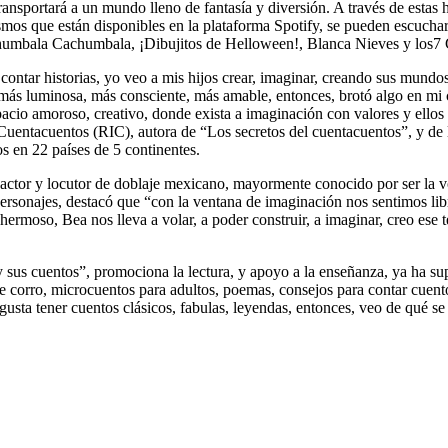
nsportará a un mundo lleno de fantasía y diversión. A través de estas hi
smos que están disponibles en la plataforma Spotify, se pueden escuchar
Chumbala Cachumbala, ¡Dibujitos de Helloween!, Blanca Nieves y los7 
 contar historias, yo veo a mis hijos crear, imaginar, creando sus mundo
más luminosa, más consciente, más amable, entonces, brotó algo en mi 
acio amoroso, creativo, donde exista a imaginación con valores y ellos 
uentacuentos (RIC), autora de “Los secretos del cuentacuentos”, y de li
s en 22 países de 5 continentes.
actor y locutor de doblaje mexicano, mayormente conocido por ser la 
 personajes, destacó que “con la ventana de imaginación nos sentimos li
ermoso, Bea nos lleva a volar, a poder construir, a imaginar, creo ese 
y sus cuentos”, promociona la lectura, y apoyo a la enseñanza, ya ha su
de corro, microcuentos para adultos, poemas, consejos para contar cuent
gusta tener cuentos clásicos, fabulas, leyendas, entonces, veo de qué s