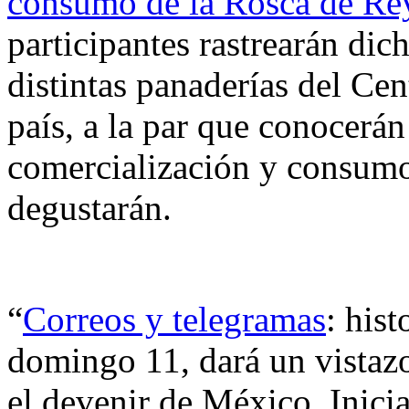
consumo de la Rosca de Re
participantes rastrearán dic
distintas panaderías del Cen
país, a la par que conocerán 
comercialización y consumo
degustarán.
“
Correos y telegramas
: his
domingo 11, dará​ un vistaz
el devenir de México. Inicia