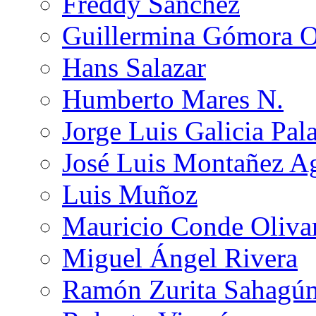
Freddy Sánchez
Guillermina Gómora 
Hans Salazar
Humberto Mares N.
Jorge Luis Galicia Pal
José Luis Montañez Ag
Luis Muñoz
Mauricio Conde Oliva
Miguel Ángel Rivera
Ramón Zurita Sahagú