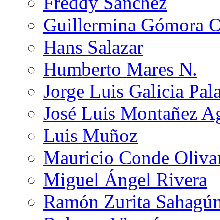
Freddy Sánchez
Guillermina Gómora 
Hans Salazar
Humberto Mares N.
Jorge Luis Galicia Pal
José Luis Montañez Ag
Luis Muñoz
Mauricio Conde Oliva
Miguel Ángel Rivera
Ramón Zurita Sahagú