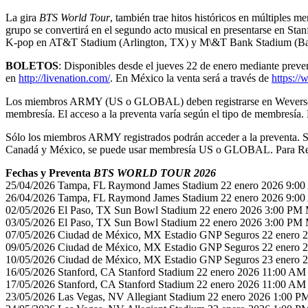
La gira
BTS World Tour
, también trae hitos históricos en múltiples
grupo se convertirá en el segundo acto musical en presentarse en St
K-pop en AT&T Stadium (Arlington, TX) y M\&T Bank Stadium (Baltim
BOLETOS
: Disponibles desde el jueves 22 de enero mediante pre
en
http://livenation.com/
. En México la venta será a través de
https:/
Los miembros ARMY (US o GLOBAL) deben registrarse en Weverse
membresía. El acceso a la preventa varía según el tipo de membresía
Sólo los miembros ARMY registrados podrán acceder a la preventa.
Canadá y México, se puede usar membresía US o GLOBAL. Para Re
Fechas y Preventa
BTS WORLD TOUR 2026
25/04/2026 Tampa, FL Raymond James Stadium 22 enero 2026 9:0
26/04/2026 Tampa, FL Raymond James Stadium 22 enero 2026 9:0
02/05/2026 El Paso, TX Sun Bowl Stadium 22 enero 2026 3:00 PM
03/05/2026 El Paso, TX Sun Bowl Stadium 22 enero 2026 3:00 PM
07/05/2026 Ciudad de México, MX Estadio GNP Seguros 22 enero
09/05/2026 Ciudad de México, MX Estadio GNP Seguros 22 enero
10/05/2026 Ciudad de México, MX Estadio GNP Seguros 23 enero
16/05/2026 Stanford, CA Stanford Stadium 22 enero 2026 11:00 A
17/05/2026 Stanford, CA Stanford Stadium 22 enero 2026 11:00 A
23/05/2026 Las Vegas, NV Allegiant Stadium 22 enero 2026 1:00 