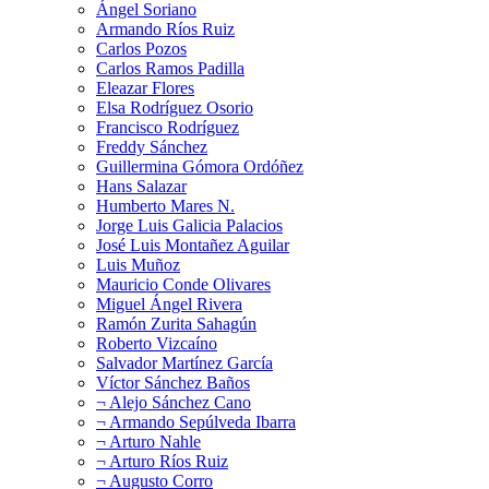
Ángel Soriano
Armando Ríos Ruiz
Carlos Pozos
Carlos Ramos Padilla
Eleazar Flores
Elsa Rodríguez Osorio
Francisco Rodríguez
Freddy Sánchez
Guillermina Gómora Ordóñez
Hans Salazar
Humberto Mares N.
Jorge Luis Galicia Palacios
José Luis Montañez Aguilar
Luis Muñoz
Mauricio Conde Olivares
Miguel Ángel Rivera
Ramón Zurita Sahagún
Roberto Vizcaíno
Salvador Martínez García
Víctor Sánchez Baños
¬ Alejo Sánchez Cano
¬ Armando Sepúlveda Ibarra
¬ Arturo Nahle
¬ Arturo Ríos Ruiz
¬ Augusto Corro