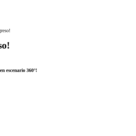
greso!
so!
en escenario 360°!