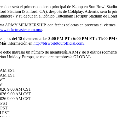
 mercados: será el primer concierto principal de K-pop en Sun Bowl Sta
anford Stadium (Stanford, CA), después de Coldplay. Además, será la p
ore), y su debut en el icónico Tottenham Hotspur Stadium de Londres
venta ARMY MEMBERSHIP, con fechas selectas en preventa el viernes 2
/www.ticketmaster.com.mx/
.
 antes del
18 de enero a las 3:00 PM PT / 6:00 PM ET / 11:00 PM
. Más información en
http://btsworldtourofficial.com/.
 Se debe ingresar un número de membresía ARMY de 9 dígitos (comenz
ino Unido y Europa, se requiere membresía GLOBAL.
0 AM EST
0 AM EST
 MT
 MT
 2026 9:00 AM CST
 2026 9:00 AM CST
 2026 9:00 AM CST
M PST
M PST
PM PST