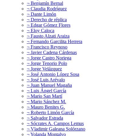
¬ Benjamín Bernal
¬ Claudia Rodríguez
¬ Dante Limón
¬ Derecho de réplica
¬ Edgar Gómez Flores
¬ Eloy Caloca
¬ Fausto Alzati Araiza
¬ Fernando Garcilita Herrera
¬ Francisco Reynoso
¬ Javier Cadena Cárdenas
¬ Jorge Castro Noriega
¬ Jorge Tenorio Polo
¬ Jorge Velázquez
¬ José Antonio López Sosa
¬ José Luis Arévalo
¬ Juan Manuel Magaña
¬ Luis Ángel García
¬ Mario San Martí
¬ Mario Sánchez M.
¬ Mauro Benites G.
¬ Roberto Limón García
¬ Salvador Estrada
¬ Sócrates A. Campos Lemus
¬ Vladimir Galeana Solórzano
¬ Yolanda Montalvo