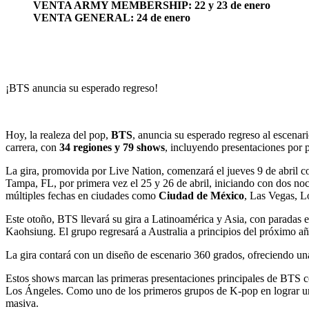
VENTA ARMY MEMBERSHIP: 22 y 23 de enero
VENTA GENERAL: 24 de enero
¡BTS anuncia su esperado regreso!
Hoy, la realeza del pop,
BTS
, anuncia su esperado regreso al escenar
carrera, con
34 regiones y 79 shows
, incluyendo presentaciones por p
La gira, promovida por Live Nation, comenzará el jueves 9 de abril co
Tampa, FL, por primera vez el 25 y 26 de abril, iniciando con dos n
múltiples fechas en ciudades como
Ciudad de México
, Las Vegas, L
Este otoño, BTS llevará su gira a Latinoamérica y Asia, con parada
Kaohsiung. El grupo regresará a Australia a principios del próximo a
La gira contará con un diseño de escenario 360 grados, ofreciendo una
Estos shows marcan las primeras presentaciones principales de BTS 
Los Ángeles. Como uno de los primeros grupos de K-pop en lograr un v
masiva.