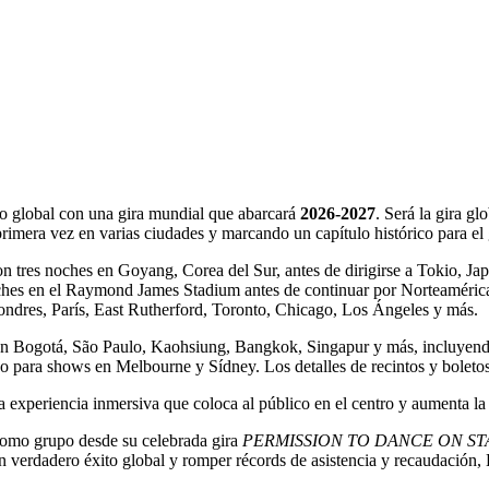
io global con una gira mundial que abarcará
2026-2027
. Será la gira g
rimera vez en varias ciudades y marcando un capítulo histórico para el
n tres noches en Goyang, Corea del Sur, antes de dirigirse a Tokio, Ja
oches en el Raymond James Stadium antes de continuar por Norteamérica
ondres, París, East Rutherford, Toronto, Chicago, Los Ángeles y más.
s en Bogotá, São Paulo, Kaohsiung, Bangkok, Singapur y más, incluyen
ño para shows en Melbourne y Sídney. Los detalles de recintos y boletos
 experiencia inmersiva que coloca al público en el centro y aumenta la
como grupo desde su celebrada gira
PERMISSION TO DANCE ON S
erdadero éxito global y romper récords de asistencia y recaudación, B