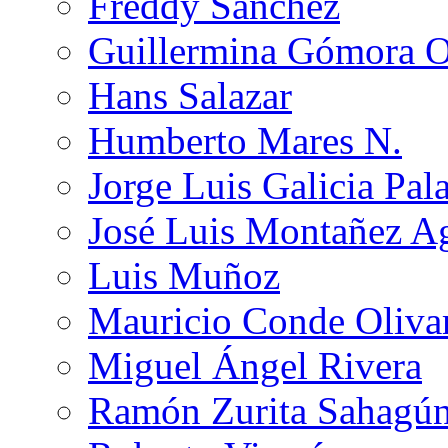
Freddy Sánchez
Guillermina Gómora 
Hans Salazar
Humberto Mares N.
Jorge Luis Galicia Pal
José Luis Montañez Ag
Luis Muñoz
Mauricio Conde Oliva
Miguel Ángel Rivera
Ramón Zurita Sahagú