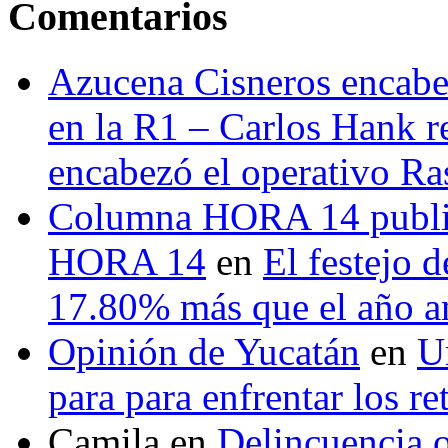
Comentarios
Azucena Cisneros encabez
en la R1 – Carlos Hank r
encabezó el operativo Ras
Columna HORA 14 public
HORA 14
en
El festejo 
17.80% más que el año 
Opinión de Yucatán
en
U
para para enfrentar los re
Camila
en
Delincuencia o