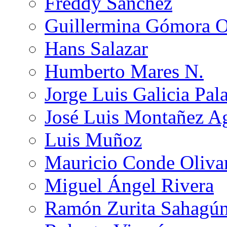
Freddy Sánchez
Guillermina Gómora 
Hans Salazar
Humberto Mares N.
Jorge Luis Galicia Pal
José Luis Montañez Ag
Luis Muñoz
Mauricio Conde Oliva
Miguel Ángel Rivera
Ramón Zurita Sahagú