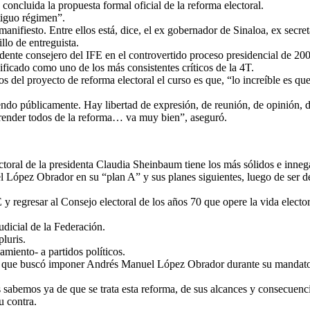
concluida la propuesta formal oficial de la reforma electoral.
tiguo régimen”.
manifiesto. Entre ellos está, dice, el ex gobernador de Sinaloa, ex secr
llo de entreguista.
dente consejero del IFE en el controvertido proceso presidencial de 20
ficado como uno de los más consistentes críticos de la 4T.
os del proyecto de reforma electoral el curso es que, “lo increíble es qu
ndo públicamente. Hay libertad de expresión, de reunión, de opinión, 
prender todos de la reforma… va muy bien”, aseguró.
ectoral de la presidenta Claudia Sheinbaum tiene los más sólidos e inne
l López Obrador en su “plan A” y sus planes siguientes, luego de ser d
E y regresar al Consejo electoral de los años 70 que opere la vida elect
udicial de la Federación.
luris.
iamiento- a partidos políticos.
ncial que buscó imponer Andrés Manuel López Obrador durante su mandat
s sabemos ya de que se trata esta reforma, de sus alcances y consecuenc
u contra.