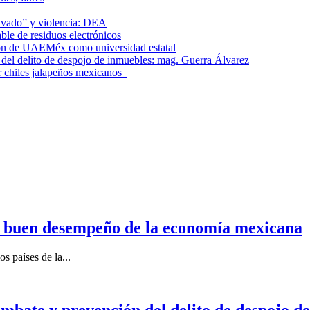
lavado” y violencia: DEA
le de residuos electrónicos
ción de UAEMéx como universidad estatal
el delito de despojo de inmuebles: mag. Guerra Álvarez
r chiles jalapeños mexicanos
n buen desempeño de la economía mexicana
s países de la...