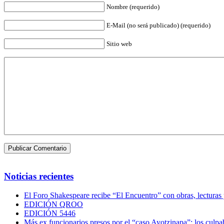
Nombre (requerido)
E-Mail (no será publicado) (requerido)
Sitio web
Noticias recientes
El Foro Shakespeare recibe “El Encuentro” con obras, lecturas
EDICIÓN QROO
EDICIÓN 5446
Más ex funcionarios presos por el “caso Ayotzinapa”; los culpab