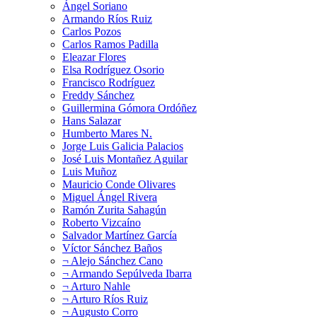
Ángel Soriano
Armando Ríos Ruiz
Carlos Pozos
Carlos Ramos Padilla
Eleazar Flores
Elsa Rodríguez Osorio
Francisco Rodríguez
Freddy Sánchez
Guillermina Gómora Ordóñez
Hans Salazar
Humberto Mares N.
Jorge Luis Galicia Palacios
José Luis Montañez Aguilar
Luis Muñoz
Mauricio Conde Olivares
Miguel Ángel Rivera
Ramón Zurita Sahagún
Roberto Vizcaíno
Salvador Martínez García
Víctor Sánchez Baños
¬ Alejo Sánchez Cano
¬ Armando Sepúlveda Ibarra
¬ Arturo Nahle
¬ Arturo Ríos Ruiz
¬ Augusto Corro