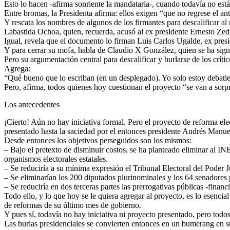
Esto lo hacen -afirma sonriente la mandataria-, cuando todavía no está 
Entre bromas, la Presidenta afirma: ellos exigen “que no regrese el an
Y rescata los nombres de algunos de los firmantes para descalificar al 
Labastida Ochoa, quien, recuerda, acusó al ex presidente Ernesto Zedi
Igual, revela que el documento lo firman Luis Carlos Ugalde, ex presi
Y para cerrar su mofa, habla de Claudio X González, quien se ha signi
Pero su argumentación central para descalificar y burlarse de los crític
Agrega:
“Qué bueno que lo escriban (en un desplegado). Yo solo estoy debatie
Pero, afirma, todos quienes hoy cuestionan el proyecto “se van a sor
Los antecedentes
¡Cierto! Aún no hay iniciativa formal. Pero el proyecto de reforma el
presentado hasta la saciedad por el entonces presidente Andrés Manue
Desde entonces los objetivos perseguidos son los mismos:
– Bajo el pretexto de disminuir costos, se ha planteado eliminar al IN
organismos electorales estatales.
– Se reduciría a su mínima expresión el Tribunal Electoral del Poder J
– Se eliminarían los 200 diputados plurinominales y los 64 senadores p
– Se reduciría en dos terceras partes las prerrogativas públicas -financ
Todo ello, y lo que hoy se le quiera agregar al proyecto, es lo ese
de reformas de su último mes de gobierno.
Y pues sí, todavía no hay iniciativa ni proyecto presentado, pero todo
Las burlas presidenciales se convierten entonces en un bumerang en s