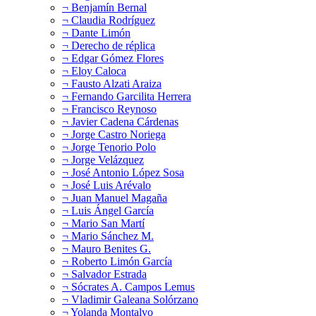
¬ Benjamín Bernal
¬ Claudia Rodríguez
¬ Dante Limón
¬ Derecho de réplica
¬ Edgar Gómez Flores
¬ Eloy Caloca
¬ Fausto Alzati Araiza
¬ Fernando Garcilita Herrera
¬ Francisco Reynoso
¬ Javier Cadena Cárdenas
¬ Jorge Castro Noriega
¬ Jorge Tenorio Polo
¬ Jorge Velázquez
¬ José Antonio López Sosa
¬ José Luis Arévalo
¬ Juan Manuel Magaña
¬ Luis Ángel García
¬ Mario San Martí
¬ Mario Sánchez M.
¬ Mauro Benites G.
¬ Roberto Limón García
¬ Salvador Estrada
¬ Sócrates A. Campos Lemus
¬ Vladimir Galeana Solórzano
¬ Yolanda Montalvo