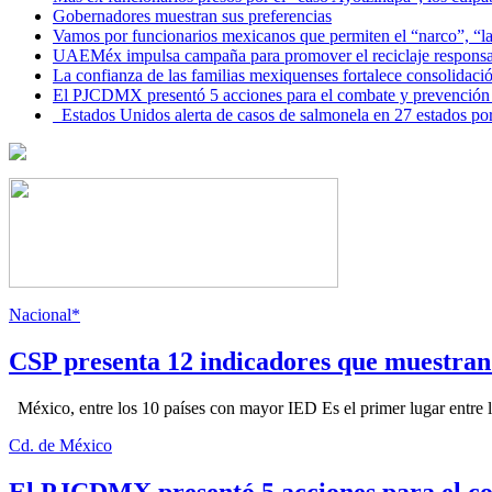
Gobernadores muestran sus preferencias
Vamos por funcionarios mexicanos que permiten el “narco”, “
UAEMéx impulsa campaña para promover el reciclaje responsab
La confianza de las familias mexiquenses fortalece consolida
El PJCDMX presentó 5 acciones para el combate y prevención d
Estados Unidos alerta de casos de salmonela en 27 estados po
Nacional*
CSP presenta 12 indicadores que muestra
México, entre los 10 países con mayor IED Es el primer lugar entre lo
Cd. de México