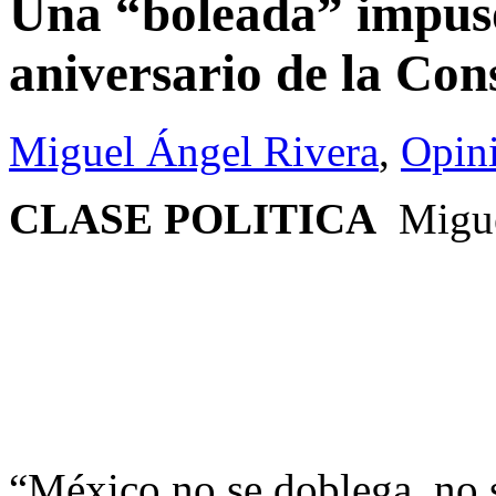
Una “boleada” impuso 
aniversario de la Con
Miguel Ángel Rivera
,
Opin
CLASE POLITICA
Migue
“México no se doblega, no s