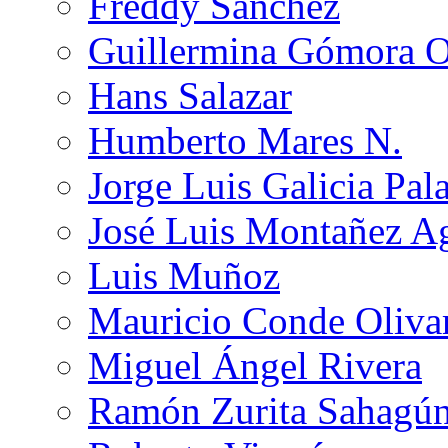
Freddy Sánchez
Guillermina Gómora 
Hans Salazar
Humberto Mares N.
Jorge Luis Galicia Pal
José Luis Montañez Ag
Luis Muñoz
Mauricio Conde Oliva
Miguel Ángel Rivera
Ramón Zurita Sahagú