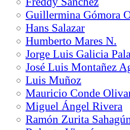
Freddy Sánchez
Guillermina Gómora 
Hans Salazar
Humberto Mares N.
Jorge Luis Galicia Pal
José Luis Montañez Ag
Luis Muñoz
Mauricio Conde Oliva
Miguel Ángel Rivera
Ramón Zurita Sahagú