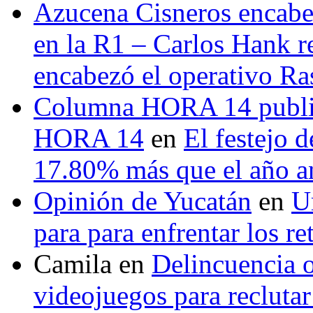
Azucena Cisneros encabez
en la R1 – Carlos Hank r
encabezó el operativo Ras
Columna HORA 14 public
HORA 14
en
El festejo 
17.80% más que el año 
Opinión de Yucatán
en
U
para para enfrentar los re
Camila
en
Delincuencia o
videojuegos para recluta