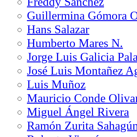
Freddy Sánchez
Guillermina Gómora 
Hans Salazar
Humberto Mares N.
Jorge Luis Galicia Pal
José Luis Montañez Ag
Luis Muñoz
Mauricio Conde Oliva
Miguel Ángel Rivera
Ramón Zurita Sahagú