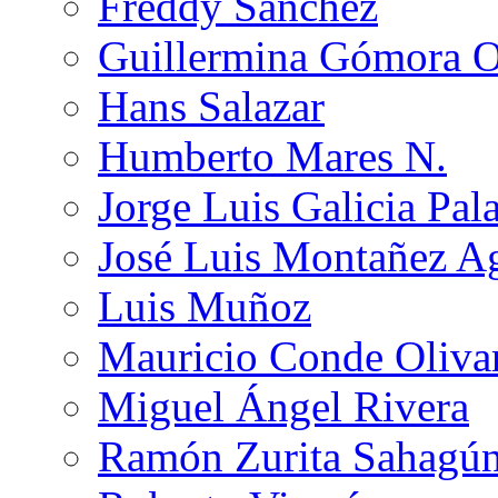
Freddy Sánchez
Guillermina Gómora 
Hans Salazar
Humberto Mares N.
Jorge Luis Galicia Pal
José Luis Montañez Ag
Luis Muñoz
Mauricio Conde Oliva
Miguel Ángel Rivera
Ramón Zurita Sahagú