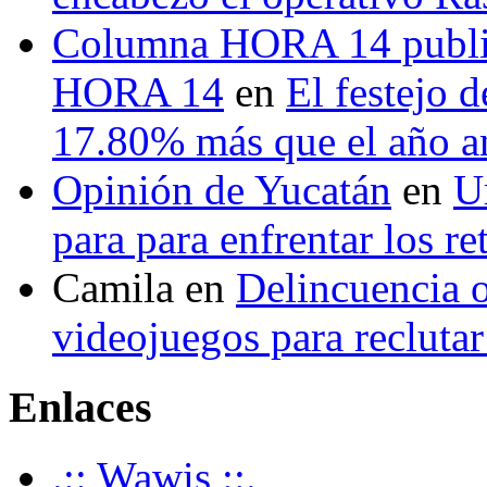
Columna HORA 14 public
HORA 14
en
El festejo 
17.80% más que el año 
Opinión de Yucatán
en
U
para para enfrentar los re
Camila
en
Delincuencia o
videojuegos para recluta
Enlaces
.:: Wawis ::.