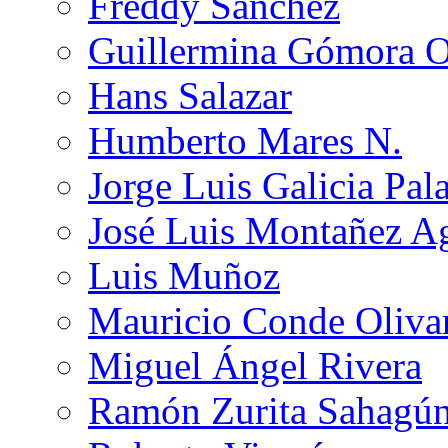
Freddy Sánchez
Guillermina Gómora 
Hans Salazar
Humberto Mares N.
Jorge Luis Galicia Pal
José Luis Montañez Ag
Luis Muñoz
Mauricio Conde Oliva
Miguel Ángel Rivera
Ramón Zurita Sahagú