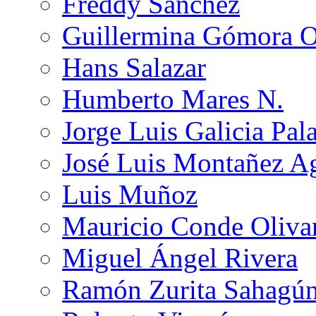
Freddy Sánchez
Guillermina Gómora 
Hans Salazar
Humberto Mares N.
Jorge Luis Galicia Pal
José Luis Montañez Ag
Luis Muñoz
Mauricio Conde Oliva
Miguel Ángel Rivera
Ramón Zurita Sahagú