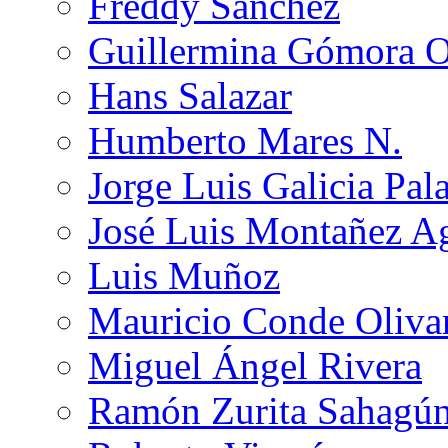
Freddy Sánchez
Guillermina Gómora 
Hans Salazar
Humberto Mares N.
Jorge Luis Galicia Pal
José Luis Montañez Ag
Luis Muñoz
Mauricio Conde Oliva
Miguel Ángel Rivera
Ramón Zurita Sahagú