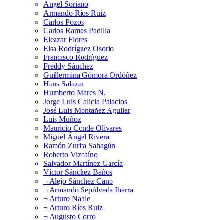
Ángel Soriano
Armando Ríos Ruiz
Carlos Pozos
Carlos Ramos Padilla
Eleazar Flores
Elsa Rodríguez Osorio
Francisco Rodríguez
Freddy Sánchez
Guillermina Gómora Ordóñez
Hans Salazar
Humberto Mares N.
Jorge Luis Galicia Palacios
José Luis Montañez Aguilar
Luis Muñoz
Mauricio Conde Olivares
Miguel Ángel Rivera
Ramón Zurita Sahagún
Roberto Vizcaíno
Salvador Martínez García
Víctor Sánchez Baños
¬ Alejo Sánchez Cano
¬ Armando Sepúlveda Ibarra
¬ Arturo Nahle
¬ Arturo Ríos Ruiz
¬ Augusto Corro