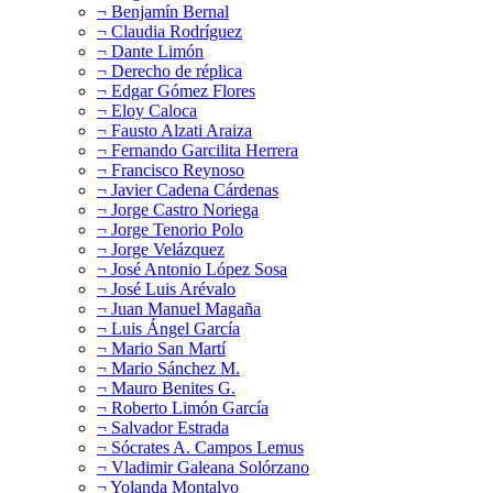
¬ Benjamín Bernal
¬ Claudia Rodríguez
¬ Dante Limón
¬ Derecho de réplica
¬ Edgar Gómez Flores
¬ Eloy Caloca
¬ Fausto Alzati Araiza
¬ Fernando Garcilita Herrera
¬ Francisco Reynoso
¬ Javier Cadena Cárdenas
¬ Jorge Castro Noriega
¬ Jorge Tenorio Polo
¬ Jorge Velázquez
¬ José Antonio López Sosa
¬ José Luis Arévalo
¬ Juan Manuel Magaña
¬ Luis Ángel García
¬ Mario San Martí
¬ Mario Sánchez M.
¬ Mauro Benites G.
¬ Roberto Limón García
¬ Salvador Estrada
¬ Sócrates A. Campos Lemus
¬ Vladimir Galeana Solórzano
¬ Yolanda Montalvo