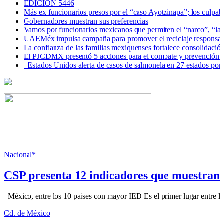
EDICIÓN 5446
Más ex funcionarios presos por el “caso Ayotzinapa”; los culpab
Gobernadores muestran sus preferencias
Vamos por funcionarios mexicanos que permiten el “narco”, “
UAEMéx impulsa campaña para promover el reciclaje responsab
La confianza de las familias mexiquenses fortalece consolida
El PJCDMX presentó 5 acciones para el combate y prevención d
Estados Unidos alerta de casos de salmonela en 27 estados po
Nacional*
CSP presenta 12 indicadores que muestra
México, entre los 10 países con mayor IED Es el primer lugar entre lo
Cd. de México