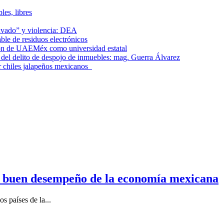
les, libres
lavado” y violencia: DEA
le de residuos electrónicos
ción de UAEMéx como universidad estatal
el delito de despojo de inmuebles: mag. Guerra Álvarez
r chiles jalapeños mexicanos
n buen desempeño de la economía mexicana
s países de la...