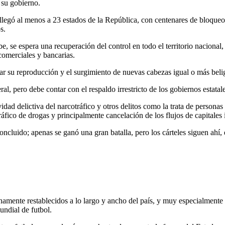
 su gobierno.
legó al menos a 23 estados de la República, con centenares de bloqueos
s.
be, se espera una recuperación del control en todo el territorio nacional
comerciales y bancarias.
ar su reproducción y el surgimiento de nuevas cabezas igual o más bel
l, pero debe contar con el respaldo irrestricto de los gobiernos estatal
ad delictiva del narcotráfico y otros delitos como la trata de personas y
áfico de drogas y principalmente cancelación de los flujos de capitales il
oncluido; apenas se ganó una gran batalla, pero los cárteles siguen ah
namente restablecidos a lo largo y ancho del país, y muy especialment
ndial de futbol.