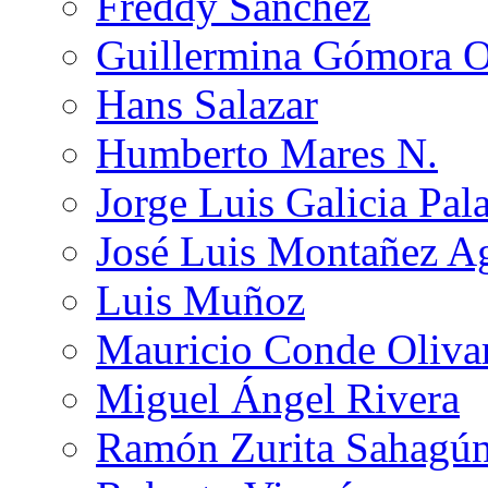
Freddy Sánchez
Guillermina Gómora 
Hans Salazar
Humberto Mares N.
Jorge Luis Galicia Pal
José Luis Montañez Ag
Luis Muñoz
Mauricio Conde Oliva
Miguel Ángel Rivera
Ramón Zurita Sahagú