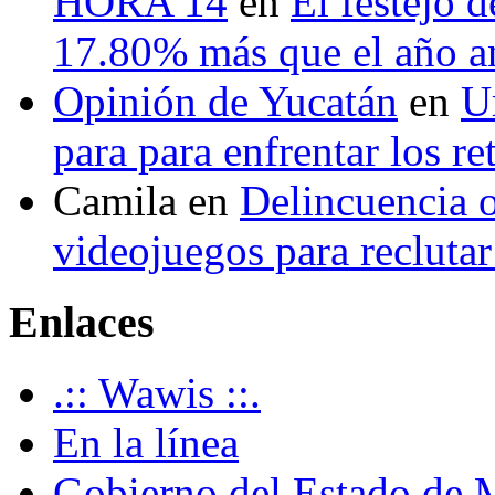
HORA 14
en
El festejo 
17.80% más que el año 
Opinión de Yucatán
en
U
para para enfrentar los re
Camila
en
Delincuencia o
videojuegos para recluta
Enlaces
.:: Wawis ::.
En la línea
Gobierno del Estado de 