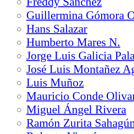
Freddy Sánchez
Guillermina Gómora 
Hans Salazar
Humberto Mares N.
Jorge Luis Galicia Pal
José Luis Montañez Ag
Luis Muñoz
Mauricio Conde Oliva
Miguel Ángel Rivera
Ramón Zurita Sahagú