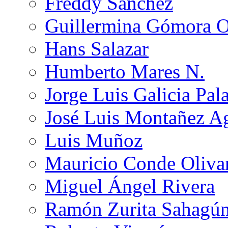
Freddy Sánchez
Guillermina Gómora 
Hans Salazar
Humberto Mares N.
Jorge Luis Galicia Pal
José Luis Montañez Ag
Luis Muñoz
Mauricio Conde Oliva
Miguel Ángel Rivera
Ramón Zurita Sahagú