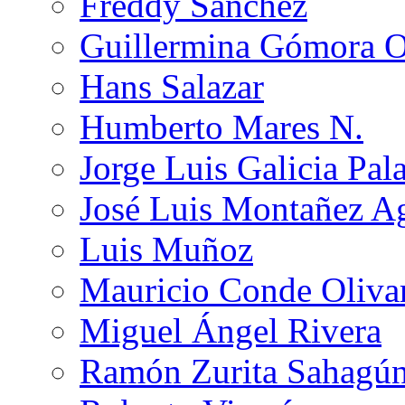
Freddy Sánchez
Guillermina Gómora 
Hans Salazar
Humberto Mares N.
Jorge Luis Galicia Pal
José Luis Montañez Ag
Luis Muñoz
Mauricio Conde Oliva
Miguel Ángel Rivera
Ramón Zurita Sahagú