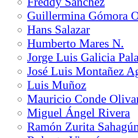
Freddy Sánchez
Guillermina Gómora 
Hans Salazar
Humberto Mares N.
Jorge Luis Galicia Pal
José Luis Montañez Ag
Luis Muñoz
Mauricio Conde Oliva
Miguel Ángel Rivera
Ramón Zurita Sahagú