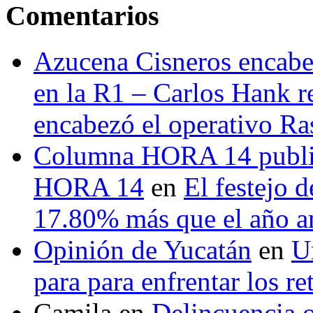
Comentarios
Azucena Cisneros encabez
en la R1 – Carlos Hank r
encabezó el operativo Ras
Columna HORA 14 public
HORA 14
en
El festejo 
17.80% más que el año 
Opinión de Yucatán
en
U
para para enfrentar los re
Camila
en
Delincuencia o