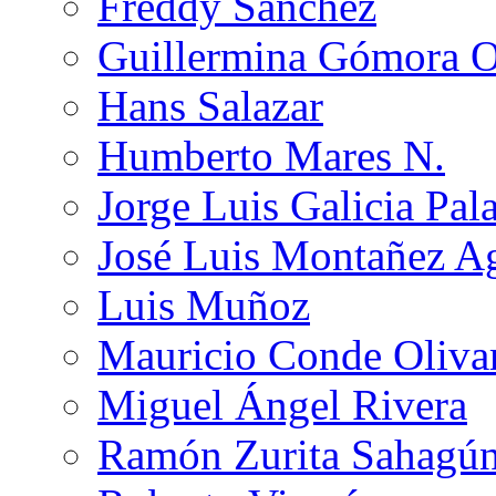
Freddy Sánchez
Guillermina Gómora 
Hans Salazar
Humberto Mares N.
Jorge Luis Galicia Pal
José Luis Montañez Ag
Luis Muñoz
Mauricio Conde Oliva
Miguel Ángel Rivera
Ramón Zurita Sahagú