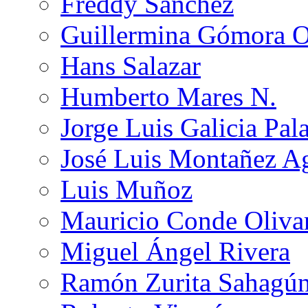
Freddy Sánchez
Guillermina Gómora 
Hans Salazar
Humberto Mares N.
Jorge Luis Galicia Pal
José Luis Montañez Ag
Luis Muñoz
Mauricio Conde Oliva
Miguel Ángel Rivera
Ramón Zurita Sahagú