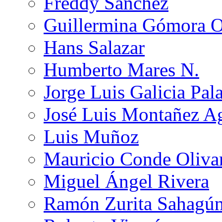
Freddy Sánchez
Guillermina Gómora 
Hans Salazar
Humberto Mares N.
Jorge Luis Galicia Pal
José Luis Montañez Ag
Luis Muñoz
Mauricio Conde Oliva
Miguel Ángel Rivera
Ramón Zurita Sahagú