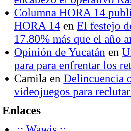
Columna HORA 14 public
HORA 14
en
El festejo 
17.80% más que el año 
Opinión de Yucatán
en
U
para para enfrentar los re
Camila
en
Delincuencia o
videojuegos para recluta
Enlaces
.:: Wawis ::.