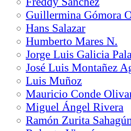
Freddy Sánchez
Guillermina Gómora 
Hans Salazar
Humberto Mares N.
Jorge Luis Galicia Pal
José Luis Montañez Ag
Luis Muñoz
Mauricio Conde Oliva
Miguel Ángel Rivera
Ramón Zurita Sahagú