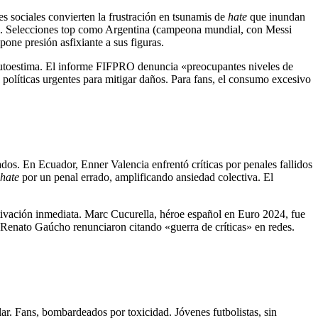
edes sociales convierten la frustración en tsunamis de
hate
que inundan
ral. Selecciones top como Argentina (campeona mundial, con Messi
one presión asfixiante a sus figuras.
 autoestima. El informe FIFPRO denuncia «preocupantes niveles de
 políticas urgentes para mitigar daños. Para fans, el consumo excesivo
dos. En Ecuador, Enner Valencia enfrentó críticas por penales fallidos
hate
por un penal errado, amplificando ansiedad colectiva. El
tivación inmediata. Marc Cucurella, héroe español en Euro 2024, fue
 Renato Gaúcho renunciaron citando «guerra de críticas» en redes.
ar. Fans, bombardeados por toxicidad. Jóvenes futbolistas, sin