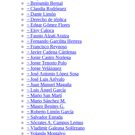
¬ Benjamín Bernal
¬ Claudia Rodríguez
¬ Dante Limón
¬ Derecho de réplica
¬ Edgar Gómez Flores
¬ Eloy Caloca
¬ Fausto Alzati Araiza
¬ Fernando Garcilita Herrera
¬ Francisco Reynoso
¬ Javier Cadena Cárdenas
¬ Jorge Castro Noriega
¬ Jorge Tenorio Polo
¬ Jorge Velázquez
¬ José Antonio López Sosa
¬ José Luis Arévalo
¬ Juan Manuel Magaña
¬ Luis Ángel García
¬ Mario San Martí
¬ Mario Sánchez M.
¬ Mauro Benites G.
¬ Roberto Limón García
¬ Salvador Estrada
¬ Sócrates A. Campos Lemus
¬ Vladimir Galeana Solórzano
¬ Yolanda Montalvo