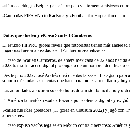
-«Fan coaching» (Bélgica) enseña respeto vía torneos amistosos entre r
-Campañas FIFA «No to Racism» y «Football for Hope» fomentan incl
Datos que duelen y elCaso
Scarlett
Camberos
El estudio FIFPRO global revela que futbolistas tienen más ansiedad
jugadoras fueron abusadas y el 37% fueron sexualizadas.
El caso de Scarlett Camberos, delantera mexicana de 22 años nacida 
2023 tras sufrir acoso digital prolongado de un hombre identificado 
Desde julio 2022, José Andrés creó cuentas falsas en Instagram para a
soporto más todas las cuentas que hace para molestarme diario y hoy 
Las autoridades aplicaron solo 36 horas de arresto domiciliario y orde
El América lamentó su «salida forzada por violencia digital» y exig
Scarlett fue líder goleadora (11 goles en Clausura 2022) y jugó con Tr
americanas.
El caso expuso vacíos legales en México contra ciberacoso; América