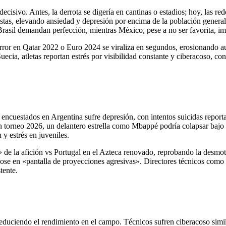
 decisivo. Antes, la derrota se digería en cantinas o estadios; hoy, las r
listas, elevando ansiedad y depresión por encima de la población gene
Brasil demandan perfección, mientras México, pese a no ser favorita, imp
error en Qatar 2022 o Euro 2024 se viraliza en segundos, erosionando
ia, atletas reportan estrés por visibilidad constante y ciberacoso, con
 encuestados en Argentina sufre depresión, con intentos suicidas reporta
 un torneo 2026, un delantero estrella como Mbappé podría colapsar bajo
y estrés en juveniles.
» de la afición vs Portugal en el Azteca renovado, reprobando la desmo
ose en «pantalla de proyecciones agresivas». Directores técnicos como
tente.
educiendo el rendimiento en el campo. Técnicos sufren ciberacoso simil