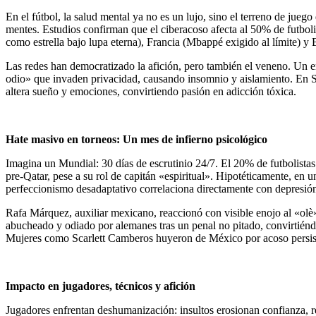
En el fútbol, la salud mental ya no es un lujo, sino el terreno de juego
mentes. Estudios confirman que el ciberacoso afecta al 50% de futbo
como estrella bajo lupa eterna), Francia (Mbappé exigido al límite) y 
Las redes han democratizado la afición, pero también el veneno. Un 
odio» que invaden privacidad, causando insomnio y aislamiento. En Suec
altera sueño y emociones, convirtiendo pasión en adicción tóxica.
Hate masivo en torneos: Un mes de infierno psicológico
Imagina un Mundial: 30 días de escrutinio 24/7. El 20% de futbolistas
pre-Qatar, pese a su rol de capitán «espiritual». Hipotéticamente, en
perfeccionismo desadaptativo correlaciona directamente con depresión 
Rafa Márquez, auxiliar mexicano, reaccionó con visible enojo al «olè
abucheado y odiado por alemanes tras un penal no pitado, convirtiénd
Mujeres como Scarlett Camberos huyeron de México por acoso persis
Impacto en jugadores, técnicos y afición
Jugadores enfrentan deshumanización: insultos erosionan confianza, r