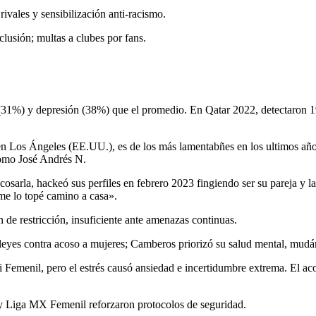
ivales y sensibilización anti-racismo.
usión; multas a clubes por fans.
 (31%) y depresión (38%) que el promedio. En Qatar 2022, detectaron 
en Los Ángeles (EE.UU.), es de los más lamentabñes en los ultimos año
como José Andrés N.
cosarla, hackeó sus perfiles en febrero 2023 fingiendo ser su pareja y
me lo topé camino a casa».
n de restricción, insuficiente ante amenazas continuas.
ió leyes contra acoso a mujeres; Camberos priorizó su salud mental, 
i Femenil, pero el estrés causó ansiedad e incertidumbre extrema. El aco
 y Liga MX Femenil reforzaron protocolos de seguridad.