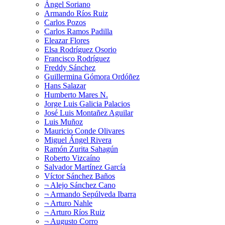
Ángel Soriano
Armando Ríos Ruiz
Carlos Pozos
Carlos Ramos Padilla
Eleazar Flores
Elsa Rodríguez Osorio
Francisco Rodríguez
Freddy Sánchez
Guillermina Gómora Ordóñez
Hans Salazar
Humberto Mares N.
Jorge Luis Galicia Palacios
José Luis Montañez Aguilar
Luis Muñoz
Mauricio Conde Olivares
Miguel Ángel Rivera
Ramón Zurita Sahagún
Roberto Vizcaíno
Salvador Martínez García
Víctor Sánchez Baños
¬ Alejo Sánchez Cano
¬ Armando Sepúlveda Ibarra
¬ Arturo Nahle
¬ Arturo Ríos Ruiz
¬ Augusto Corro