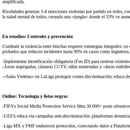
amplificada.
Rivalidades generan 3-4 emociones violentas por partido en redes, con
la salud mental de todos, creando una «jungla» donde el 33% ve aume
En estadios: Controles y prevención
Combatir la violencia entre hinchas requiere estrategias integrales: 
probados que reducen incidentes hasta 90% en casos como Inglaterra.
-Implementar identificación obligatoria (Fan ID) para rastrear violent
-Áreas segregadas, cámaras CCTV, sillas numeradas y «áreas estériles»
-«Salas Violetas» en LaLiga protegen contra discriminación; educa de
Online: Tecnología y listas negras
-FIFA’s Social Media Protection Service filtra 30.000+ posts ofensivo
-UEFA educa vía campañas anti-discriminación; plataformas denunc
-Liga MX y FMF endurecen protocolos, conectando datos a Platafor