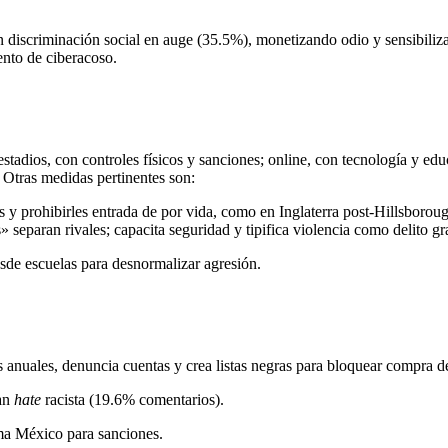
 discriminación social en auge (35.5%), monetizando odio y sensibiliza
nto de ciberacoso.
en estadios, con controles físicos y sanciones; online, con tecnología y
 Otras medidas pertinentes son:
os y prohibirles entrada de por vida, como en Inglaterra post-Hillsborou
 separan rivales; capacita seguridad y tipifica violencia como delito 
sde escuelas para desnormalizar agresión.
s anuales, denuncia cuentas y crea listas negras para bloquear compra d
ian
hate
racista (19.6% comentarios).
ma México para sanciones.