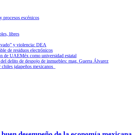
 y procesos escénicos
les, libres
lavado” y violencia: DEA
le de residuos electrónicos
ción de UAEMéx como universidad estatal
el delito de despojo de inmuebles: mag. Guerra Álvarez
r chiles jalapeños mexicanos
n buen desempeño de la economía mexicana