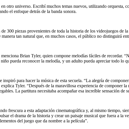
en otro universo. Escribí muchos temas nuevos, utilizando orquesta, cor
ando el enfoque detrás de la banda sonora.
de 300 piezas provenientes de toda la historia de los videojuegos de la 
 manera tan natural que, en muchos casos, el público no distinguirá en
, menciona Brian Tyler, quien compone melodías fáciles de recordar. “No
n niño pueda reconocer la melodía, y un adulto pueda apreciar todo lo q
e inspiró para hacer la música de esta secuela. “La alegría de componer
, explica Tyler. “Después de la maravillosa experiencia de componer la
negables. La partitura necesitaba acompañar esa increíble sensación de s
ando frescura a esta adaptación cinematográfica y, al mismo tiempo, sien
mpulsar el drama de la historia y crear un paisaje musical que fuera a la
elementos del juego que da nombre a la película”.