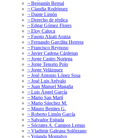
¬ Benjamín Bernal
¬ Claudia Rodríguez
¬ Dante Limón
¬ Derecho de réplica
¬ Edgar Gómez Flores
¬ Eloy Caloca
¬ Fausto Alzati Araiza
¬ Fernando Garcilita Herrera
¬ Francisco Reynoso
¬ Javier Cadena Cárdenas
¬ Jorge Castro Noriega
¬ Jorge Tenorio Polo
¬ Jorge Velázquez
¬ José Antonio López Sosa
¬ José Luis Arévalo
¬ Juan Manuel Magaña
¬ Luis Ángel García
¬ Mario San Martí
¬ Mario Sánchez M.
¬ Mauro Benites G.
¬ Roberto Limón García
¬ Salvador Estrada
¬ Sócrates A. Campos Lemus
¬ Vladimir Galeana Solórzano
¬ Yolanda Montalvo