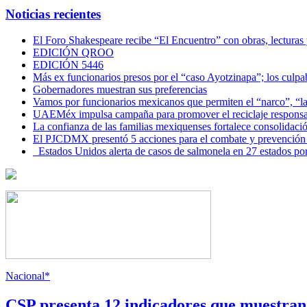
Noticias recientes
El Foro Shakespeare recibe “El Encuentro” con obras, lecturas
EDICIÓN QROO
EDICIÓN 5446
Más ex funcionarios presos por el “caso Ayotzinapa”; los culpab
Gobernadores muestran sus preferencias
Vamos por funcionarios mexicanos que permiten el “narco”, “
UAEMéx impulsa campaña para promover el reciclaje responsab
La confianza de las familias mexiquenses fortalece consolida
El PJCDMX presentó 5 acciones para el combate y prevención d
Estados Unidos alerta de casos de salmonela en 27 estados po
Nacional*
CSP presenta 12 indicadores que muestra