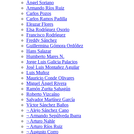
Ángel Soriano
Armando Ríos Ruiz
Carlos Pozos
Carlos Ramos Padilla
Eleazar Flores
Elsa Rodríguez Osorio
Francisco Rodríguez
Freddy Sánchez
Guillermina Gómora Ordóñez
Hans Salazar
Humberto Mares N.
Jorge Luis Galicia Palacios
José Luis Montañez Aguilar
Luis Muñoz
Mauricio Conde Olivares
Miguel Ángel Rivera
Ramón Zurita Sahagún
Roberto Vizcaíno
Salvador Martínez García
Víctor Sánchez Baños
¬ Alejo Sánchez Cano
¬ Armando Sepúlveda Ibarra
¬ Arturo Nahle
¬ Arturo Ríos Ruiz
¬ Augusto Corro