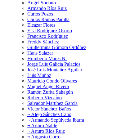
Ángel Soriano
Armando Ríos Ruiz
Carlos Pozos
Carlos Ramos Padilla
Eleazar Flores
Elsa Rodríguez Osorio
Francisco Rodríguez
Freddy Sánchez
Guillermina Gómora Ordóñez
Hans Salazar
Humberto Mares N.
Jorge Luis Galicia Palacios
José Luis Montañez Aguilar
Luis Muñoz
Mauricio Conde Olivares
Miguel Ángel Rivera
Ramón Zurita Sahagún
Roberto Vizcaíno
Salvador Martínez García
Víctor Sánchez Baños
¬ Alejo Sánchez Cano
¬ Armando Sepúlveda Ibarra
¬ Arturo Nahle
¬ Arturo Ríos Ruiz
¬ Augusto Corro