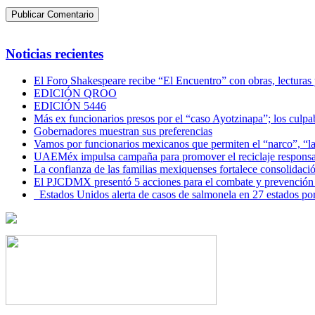
Noticias recientes
El Foro Shakespeare recibe “El Encuentro” con obras, lecturas
EDICIÓN QROO
EDICIÓN 5446
Más ex funcionarios presos por el “caso Ayotzinapa”; los culpab
Gobernadores muestran sus preferencias
Vamos por funcionarios mexicanos que permiten el “narco”, “
UAEMéx impulsa campaña para promover el reciclaje responsab
La confianza de las familias mexiquenses fortalece consolida
El PJCDMX presentó 5 acciones para el combate y prevención d
Estados Unidos alerta de casos de salmonela en 27 estados po