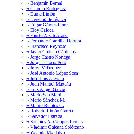
¬ Benjamín Bernal
¬ Claudia Rodríguez
¬ Dante Limón
¬ Derecho de réplica
¬ Edgar Gómez Flores
¬ Eloy Caloca
¬ Fausto Alzati Araiza
¬ Fernando Garcilita Herrera
¬ Francisco Reynoso
¬ Javier Cadena Cárdenas
¬ Jorge Castro Noriega
¬ Jorge Tenorio Polo
¬ Jorge Velázquez
¬ José Antonio López Sosa
¬ José Luis Arévalo
¬ Juan Manuel Magaña
¬ Luis Ángel García
¬ Mario San Martí
¬ Mario Sánchez M.
¬ Mauro Benites G.
¬ Roberto Limón García
¬ Salvador Estrada
¬ Sócrates A. Campos Lemus
¬ Vladimir Galeana Solórzano
¬ Yolanda Montalvo