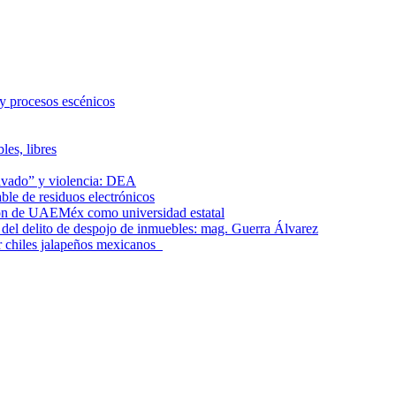
 y procesos escénicos
les, libres
lavado” y violencia: DEA
le de residuos electrónicos
ción de UAEMéx como universidad estatal
el delito de despojo de inmuebles: mag. Guerra Álvarez
r chiles jalapeños mexicanos