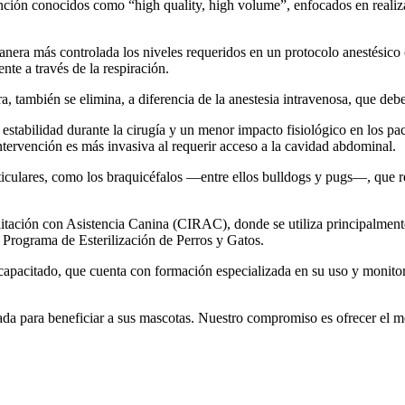
ención conocidos como “high quality, high volume”, enfocados en realiz
anera más controlada los niveles requeridos en un protocolo anestésico c
te a través de la respiración.
, también se elimina, a diferencia de la anestesia intravenosa, que debe
 estabilidad durante la cirugía y un menor impacto fisiológico en los pa
ervención es más invasiva al requerir acceso a la cavidad abdominal.
ticulares, como los braquicéfalos —entre ellos bulldogs y pugs—, que re
itación con Asistencia Canina (CIRAC), donde se utiliza principalmente
l Programa de Esterilización de Perros y Gatos.
apacitado, que cuenta con formación especializada en su uso y monitor
a para beneficiar a sus mascotas. Nuestro compromiso es ofrecer el mej