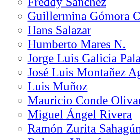
Freddy Sánchez
Guillermina Gómora 
Hans Salazar
Humberto Mares N.
Jorge Luis Galicia Pal
José Luis Montañez Ag
Luis Muñoz
Mauricio Conde Oliva
Miguel Ángel Rivera
Ramón Zurita Sahagú