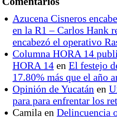
Comentarios
Azucena Cisneros encabez
en la R1 – Carlos Hank r
encabezó el operativo Ras
Columna HORA 14 public
HORA 14
en
El festejo 
17.80% más que el año 
Opinión de Yucatán
en
U
para para enfrentar los re
Camila
en
Delincuencia o