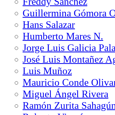
Freddy Sánchez
Guillermina Gómora 
Hans Salazar
Humberto Mares N.
Jorge Luis Galicia Pal
José Luis Montañez Ag
Luis Muñoz
Mauricio Conde Oliva
Miguel Ángel Rivera
Ramón Zurita Sahagú